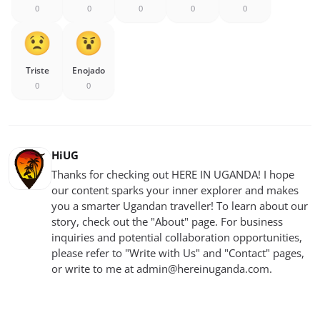
0
0
0
0
0
Triste
Enojado
0
0
HiUG
Thanks for checking out HERE IN UGANDA! I hope
our content sparks your inner explorer and makes
you a smarter Ugandan traveller! To learn about our
story, check out the "About" page. For business
inquiries and potential collaboration opportunities,
please refer to "Write with Us" and "Contact" pages,
or write to me at
admin@hereinuganda.com
.