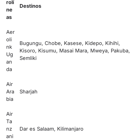
rolí
Destinos
ne
as
Aer
oli
Bugungu, Chobe, Kasese, Kidepo, Kihihi,
nk
Kisoro, Kisumu, Masai Mara, Mweya, Pakuba,
Ug
Semliki
an
da
Air
Ara
Sharjah
bia
Air
Ta
nz
Dar es Salaam, Kilimanjaro
ani