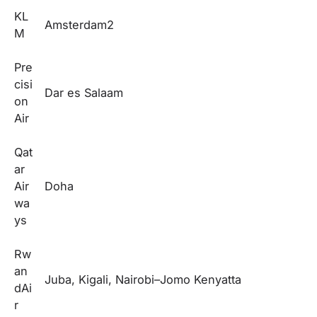
KL
Amsterdam2
M
Pre
cisi
Dar es Salaam
on
Air
Qat
ar
Air
Doha
wa
ys
Rw
an
Juba, Kigali, Nairobi–Jomo Kenyatta
dAi
r