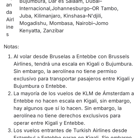
Bujumbura, Dar es Salaam, Dubái–
an
Internacional,Johannesburgo–OR Tambo,
da
Juba, Kilimanjaro, Kinshasa–N'djili,
Airl
Mogadishu, Mombasa, Nairobi–Jomo
ine
Kenyatta, Zanzíbar
s
Notas:
Al volar desde Bruselas a Entebbe con Brussels
Airlines, tendrá una escala en Kigali o Bujumbura.
Sin embargo, la aerolínea no tiene permiso
exclusivo para transportar pasajeros entre Kigali y
Bujumbura o Entebbe.
La mayoría de los vuelos de KLM de Ámsterdam a
Entebbe no hacen escala en Kigali, sin embargo,
hay algunos que sí lo hacen. Sin embargo, la
aerolínea no tiene derechos exclusivos para
operar entre Kigali y Entebbe.
Los vuelos entrantes de Turkish Airlines desde
Estambul a Entebbe paran en Kigali. Sin embargo,