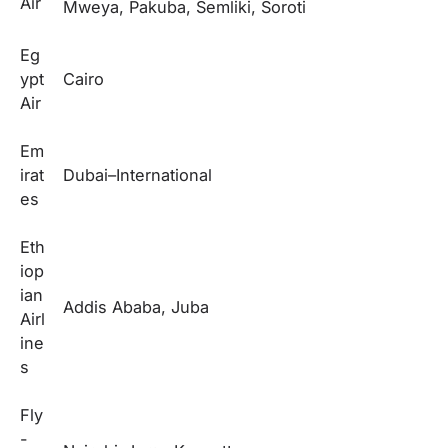
Air
Mweya, Pakuba, Semliki, Soroti
Eg
ypt
Cairo
Air
Em
irat
Dubai–International
es
Eth
iop
ian
Addis Ababa, Juba
Airl
ine
s
Fly
-