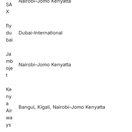
Nairobi–Jomo Kenyatta
SA
X
fly
du
Dubai–International
bai
Ja
mb
Nairobi–Jomo Kenyatta
oje
t
Ke
ny
a
Bangui, Kigali, Nairobi–Jomo Kenyatta
Air
wa
ys