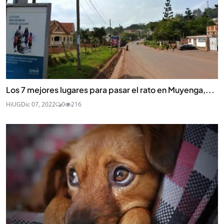
Los 7 mejores lugares para pasar el rato en Muyenga,...
HiUG
Dic 07, 2022
0
216