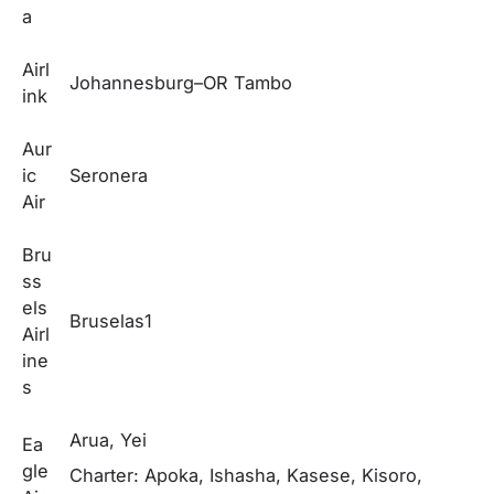
a
Airl
Johannesburg–OR Tambo
ink
Aur
ic
Seronera
Air
Bru
ss
els
Bruselas1
Airl
ine
s
Arua, Yei
Ea
gle
Charter: Apoka, Ishasha, Kasese, Kisoro,