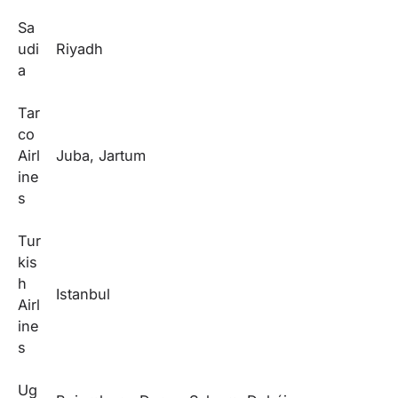
Sa
udi
Riyadh
a
Tar
co
Airl
Juba, Jartum
ine
s
Tur
kis
h
Istanbul
Airl
ine
s
Ug