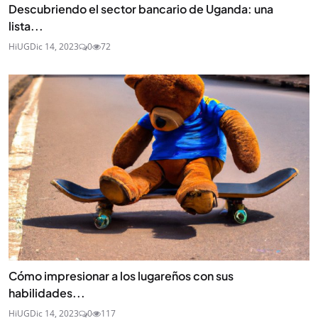
Descubriendo el sector bancario de Uganda: una
lista...
HiUG
Dic 14, 2023
0
72
Cómo impresionar a los lugareños con sus
habilidades...
HiUG
Dic 14, 2023
0
117