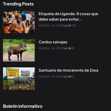
Trending Posts
Etiqueta de Uganda: 8 cosas que
debe saber para evitar...
HiUG
Dic 14, 2023
0
109
Cerdos salvajes
HiUG
Dic 14, 2023
0
90
Santuario de rinoceronte de Ziwa
HiUG
Dic 14, 2023
0
82
Boletin informativo