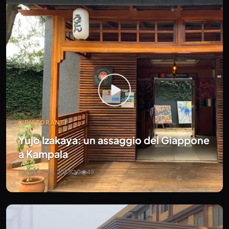
RISTORANTI
Yujo Izakaya: un assaggio del Giappone
a Kampala
HiUG
Dec 14, 2023
0
49