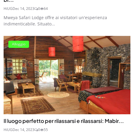
HiUG
Dec 14, 2023
0
64
Mweya Safari Lodge offre ai visitatori un'esperienza
indimenticabile. Situato...
Alloggio
Il luogo perfetto per rilassarsi e rilassarsi: Mabir...
HiUG
Dec 14, 2023
0
55