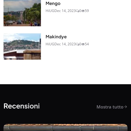
Mengo
HiUG
Dec 14, 2023
0
59
Makindye
HiUG
Dec 14, 2023
0
54
Recensioni
Mostra tutto