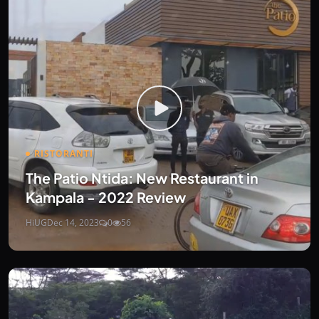
RISTORANTI
The Patio Ntida: New Restaurant in
Kampala - 2022 Review
HiUG
Dec 14, 2023
0
56