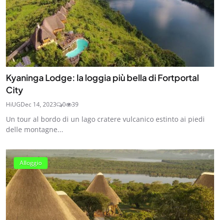
Kyaninga Lodge: la loggia più bella di Fortportal
City
HiUG
Dec 14, 2023
0
39
Un tour al bordo di un lago cratere vulcanico estinto ai piedi
delle montagne...
Alloggio