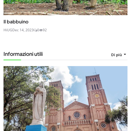
Il babbuino
HiUG
Dec 14, 2023
0
92
Informazioni utili
Di più