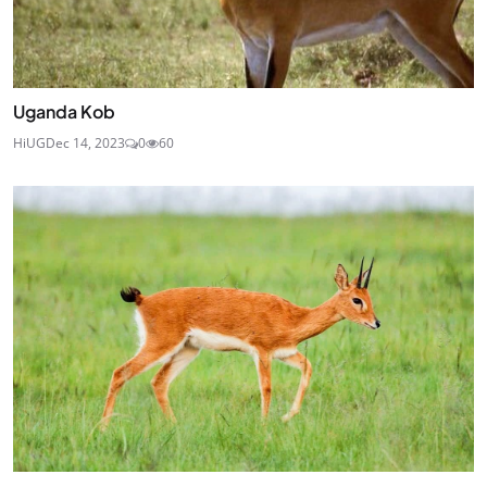
Uganda Kob
HiUG
Dec 14, 2023
0
60