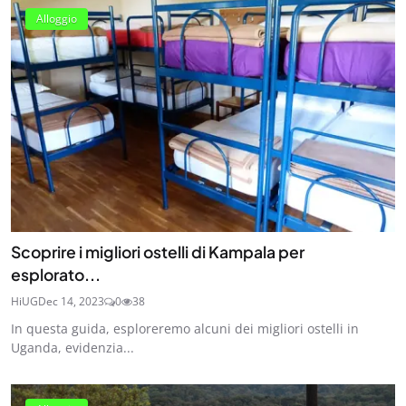
Alloggio
Scoprire i migliori ostelli di Kampala per
esplorato...
HiUG
Dec 14, 2023
0
38
In questa guida, esploreremo alcuni dei migliori ostelli in
Uganda, evidenzia...