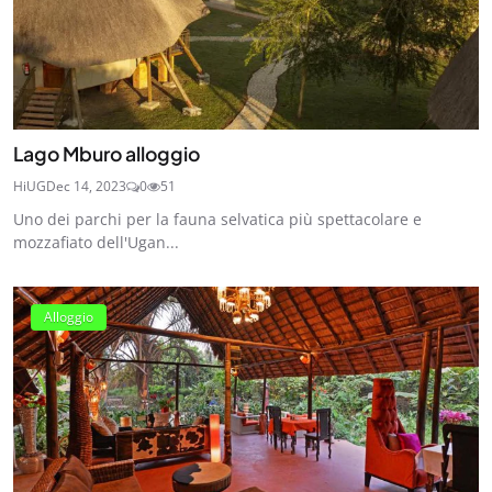
Lago Mburo alloggio
HiUG
Dec 14, 2023
0
51
Uno dei parchi per la fauna selvatica più spettacolare e
mozzafiato dell'Ugan...
Alloggio