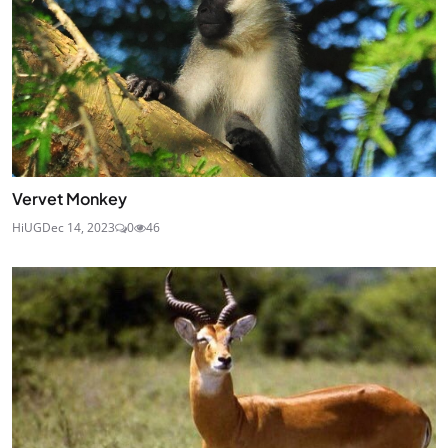
Vervet Monkey
HiUG
Dec 14, 2023
0
46