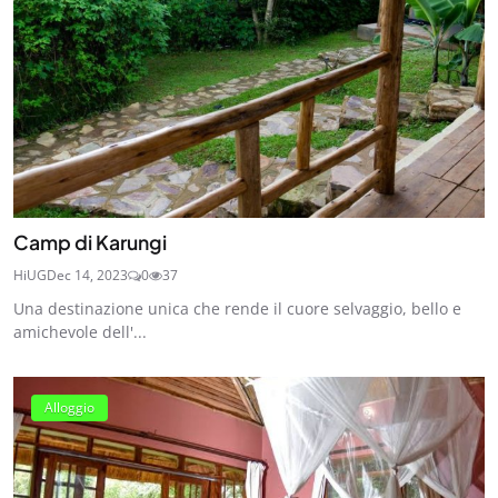
Camp di Karungi
HiUG
Dec 14, 2023
0
37
Una destinazione unica che rende il cuore selvaggio, bello e
amichevole dell'...
Alloggio