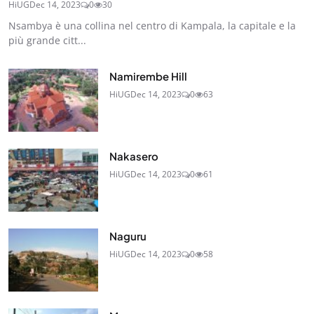
HiUG
Dec 14, 2023
0
30
Nsambya è una collina nel centro di Kampala, la capitale e la
più grande citt...
Namirembe Hill
HiUG
Dec 14, 2023
0
63
Nakasero
HiUG
Dec 14, 2023
0
61
Naguru
HiUG
Dec 14, 2023
0
58