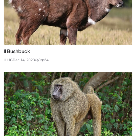
Il Bushbuck
HiUG
Dec 14, 2023
0
64