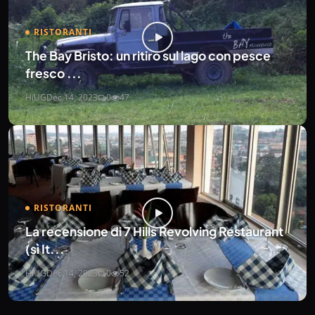
RISTORANTI
The Bay Bristo: un ritiro sul lago con pesce
fresco ...
HiUG
Dec 14, 2023
0
47
RISTORANTI
La recensione di 7 Hills Revolving Restaurant
(sì It...
HiUG
Dec 14, 2023
0
52