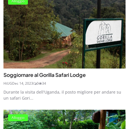
Alloggio
Soggiornare al Gorilla Safari Lodge
HiUG
Dec 14, 2023
0
34
Durante la visita dell'Uganda, il posto migliore per andare su
un safari Gori...
Alloggio