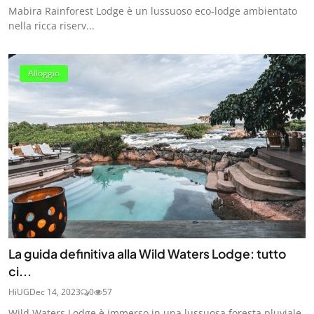
Mabira Rainforest Lodge è un lussuoso eco-lodge ambientato
nella ricca riserv...
Alloggio
La guida definitiva alla Wild Waters Lodge: tutto
ci...
HiUG
Dec 14, 2023
0
57
Wild Waters Lodge è immerso in una lussuosa foresta pluviale