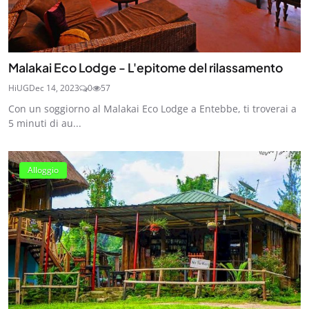
Malakai Eco Lodge - L'epitome del rilassamento
HiUG
Dec 14, 2023
0
57
Con un soggiorno al Malakai Eco Lodge a Entebbe, ti troverai a
5 minuti di au...
Alloggio