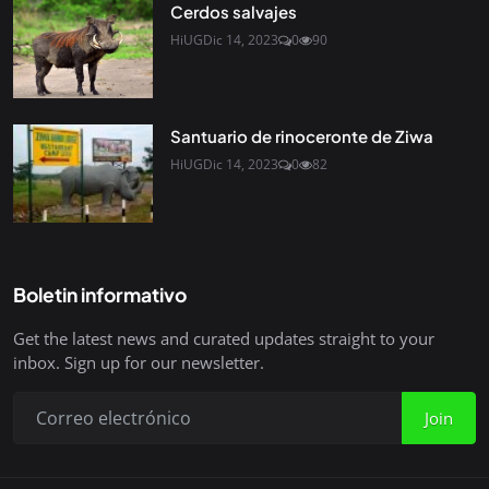
Cerdos salvajes
HiUG
Dic 14, 2023
0
90
Santuario de rinoceronte de Ziwa
HiUG
Dic 14, 2023
0
82
Boletin informativo
Get the latest news and curated updates straight to your
inbox. Sign up for our newsletter.
Join