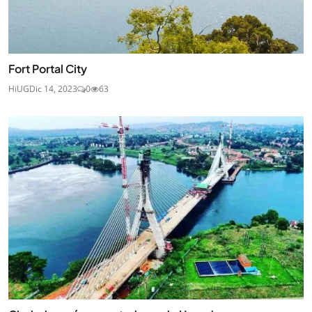
Fort Portal City
HiUG
Dic 14, 2023
0
63