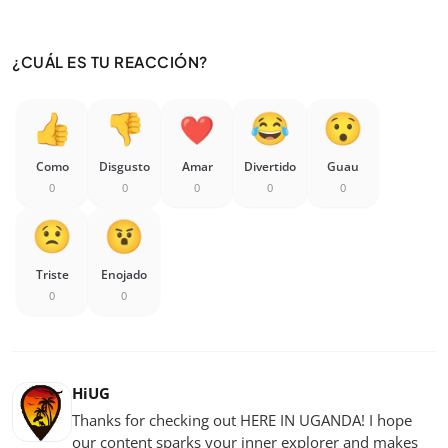
¿CUÁL ES TU REACCIÓN?
Como
Disgusto
Amar
Divertido
Guau
0
0
0
0
0
Triste
Enojado
0
0
HiUG
Thanks for checking out HERE IN UGANDA! I hope
our content sparks your inner explorer and makes