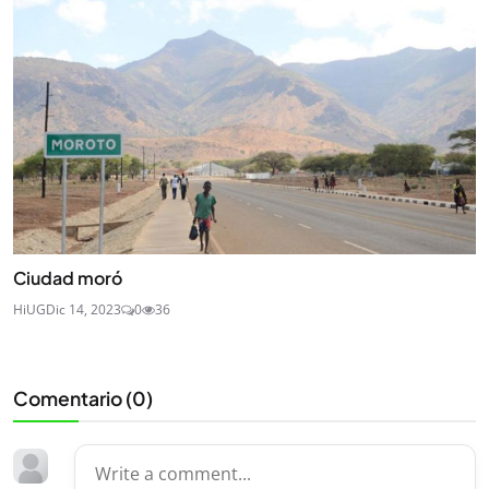
Ciudad moró
HiUG
Dic 14, 2023
0
36
Comentario (
0
)