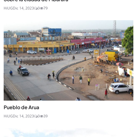
HiUG
Dic 14, 2023
0
79
Pueblo de Arua
HiUG
Dic 14, 2023
0
39