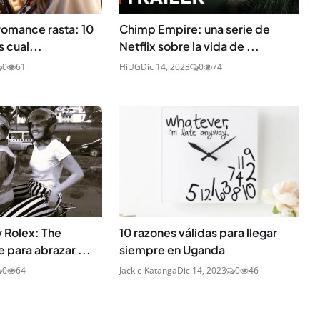
romance rasta: 10
Chimp Empire: una serie de
s cual...
Netflix sobre la vida de ...
0
61
HiUG
Dic 14, 2023
0
74
 Rolex: The
10 razones válidas para llegar
 para abrazar ...
siempre en Uganda
0
64
Jackie Katanga
Dic 14, 2023
0
46