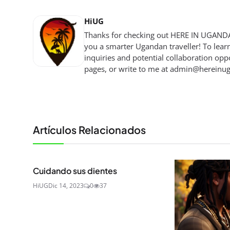
HiUG
Thanks for checking out HERE IN UGANDA!
you a smarter Ugandan traveller! To lear
inquiries and potential collaboration oppo
pages, or write to me at
admin@hereinu
Artículos Relacionados
Cuidando sus dientes
HiUG
Dic 14, 2023
0
37