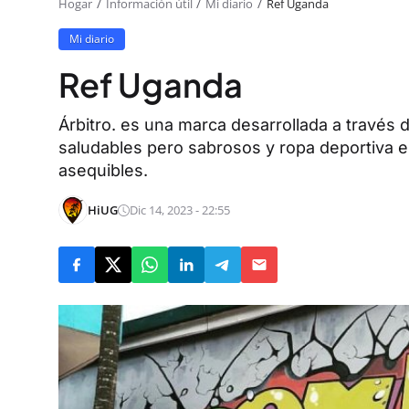
Hogar
Información útil
Mi diario
Ref Uganda
Mi diario
Ref Uganda
Árbitro. es una marca desarrollada a través 
saludables pero sabrosos y ropa deportiva e
asequibles.
HiUG
Dic 14, 2023 - 22:55