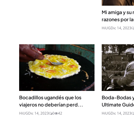
Mi amiga y su 
razones por la
HiUG
Dic 14, 2023
Bocadillos ugandés que los
Boda-Bodas y
viajeros no deberían perd...
Ultimate Guide
HiUG
Dic 14, 2023
0
42
HiUG
Dic 14, 2023