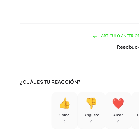
ARTÍCULO ANTERIO
Reedbuc
¿CUÁL ES TU REACCIÓN?
Como
Disgusto
Amar
D
0
0
0