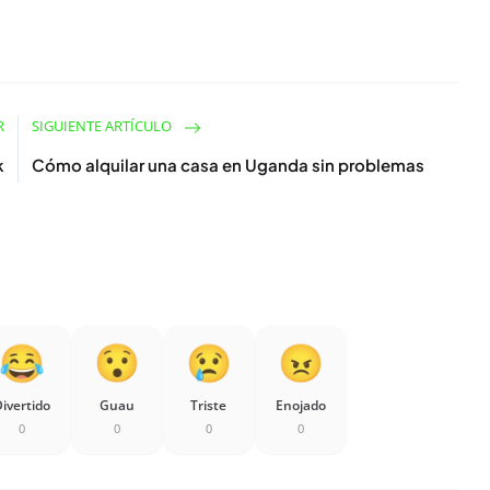
R
SIGUIENTE ARTÍCULO
k
Cómo alquilar una casa en Uganda sin problemas
ivertido
Guau
Triste
Enojado
0
0
0
0