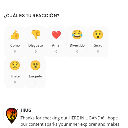
¿CUÁL ES TU REACCIÓN?
Como
Disgusto
Amar
Divertido
Guau
0
0
0
0
0
Triste
Enojado
0
0
HiUG
Thanks for checking out HERE IN UGANDA! I hope
our content sparks your inner explorer and makes