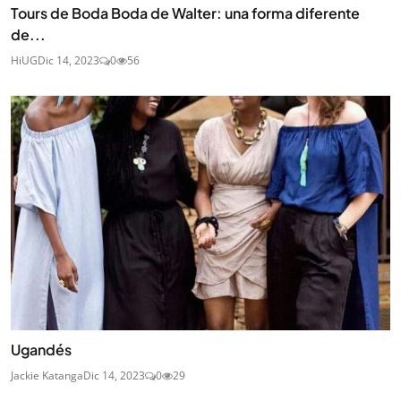
Tours de Boda Boda de Walter: una forma diferente
de...
HiUG
Dic 14, 2023
0
56
Ugandés
Jackie Katanga
Dic 14, 2023
0
29