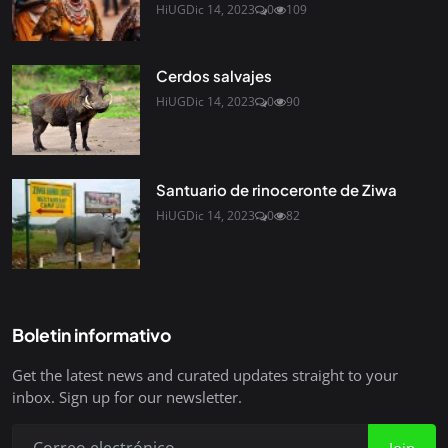
HiUG
Dic 14, 2023
0
109
Cerdos salvajes
HiUG
Dic 14, 2023
0
90
Santuario de rinoceronte de Ziwa
HiUG
Dic 14, 2023
0
82
Boletin informativo
Get the latest news and curated updates straight to your
inbox. Sign up for our newsletter.
Join