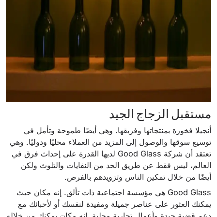
مستقبل الزجاج الجيد
أنجيلا فخورة بمنتجاتها وفريقها. وهي أيضًا طموحة وتأمل في
توسيع سوقها والوصول إلى المزيد من العملاء محليًا ودوليًا. وهي
تعتقد أن شركة Good Glass لديها القدرة على إحداث فرق في
العالم، ليس فقط عن طريق الحد من النفايات والتلوث ولكن
أيضًا من خلال تمكين الناس وتزويدهم بالفرص.
Good Glass هي مؤسسة اجتماعية ذات تألق. إنه مكان حيث
يمكنك العثور على عناصر جميلة ومفيدة لنفسك أو لأحبائك مع
دعم قضية جيدة وأعمال تجارية محلية. إنه مكان يمكنك من خلاله