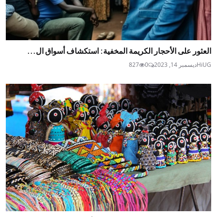
العثور على الأحجار الكريمة المخفية: استكشاف أسواق ال...
HiUG
ديسمبر 14, 2023
0
827