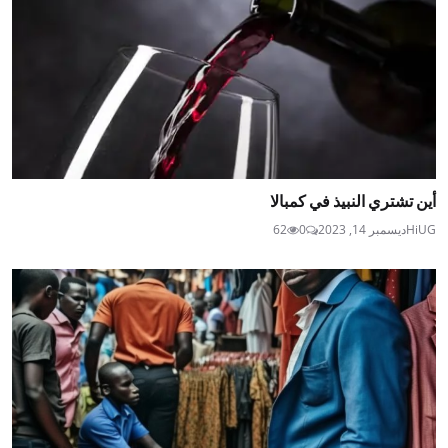
أين تشتري النبيذ في كمبالا
HiUG
ديسمبر 14, 2023
0
62