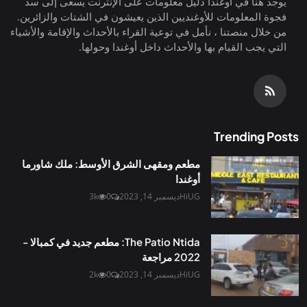
يوجد هنا في أوغندا دليل معلومات على الإنترنت يسعى إلى سد
فجوة المعلومات للأوغنديين الذين يعيشون في الشتات والزائرين.
من خلال منصتنا ، نأمل في توعية القراء بالأحداث والإقامة والأشياء
التي يجب القيام بها والأحداث داخل أوغندا وحولها.
Trending Posts
مطعم ومقهى الشرق الأوسط: ملك شاورما
أوغندا
HiUG
ديسمبر 14, 2023
0
3k
The Patio Ntida: مطعم جديد في كمبالا -
2022 مراجعة
HiUG
ديسمبر 14, 2023
0
2k