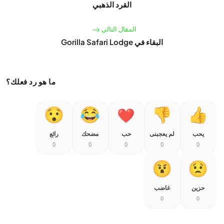
القرد الذهبي
المقال التالي
البقاء في Gorilla Safari Lodge
ما هو رد فعلك؟
يحب
لم يعجبنى
حب
مضحك
رائع
0
0
0
0
0
حزين
غاضب
0
0