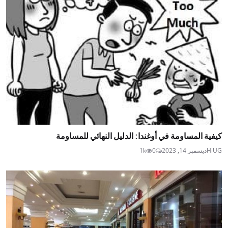
كيفية المساومة في أوغندا: الدليل النهائي للمساومة
HiUG
ديسمبر 14, 2023
0
1k