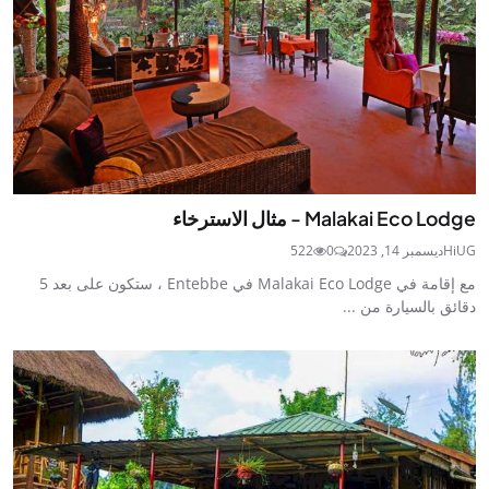
Malakai Eco Lodge - مثال الاسترخاء
HiUG
ديسمبر 14, 2023
0
522
مع إقامة في Malakai Eco Lodge في Entebbe ، ستكون على بعد 5
دقائق بالسيارة من ...