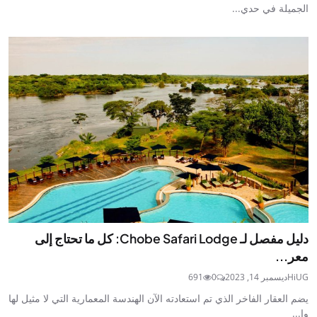
الجميلة في حدي...
دليل مفصل لـ Chobe Safari Lodge: كل ما تحتاج إلى
معر...
HiUG
ديسمبر 14, 2023
0
691
يضم العقار الفاخر الذي تم استعادته الآن الهندسة المعمارية التي لا مثيل لها
وا...