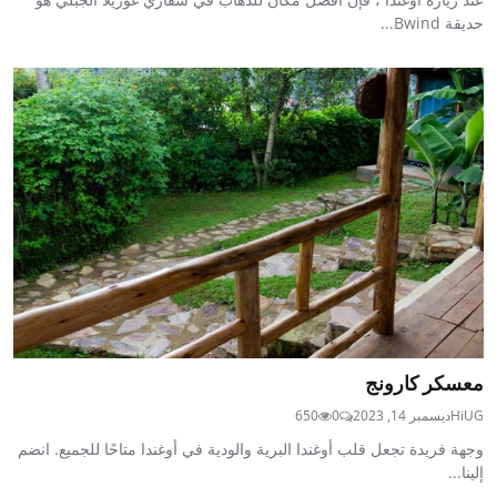
حديقة Bwind...
معسكر كارونج
HiUG
ديسمبر 14, 2023
0
650
وجهة فريدة تجعل قلب أوغندا البرية والودية في أوغندا متاحًا للجميع. انضم
إلينا...