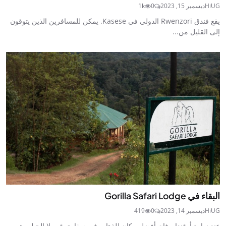
HiUG
ديسمبر 15, 2023
0
1k
يقع فندق Rwenzori الدولي في Kasese. يمكن للمسافرين الذين يتوقون
إلى القليل من...
البقاء في Gorilla Safari Lodge
HiUG
ديسمبر 14, 2023
0
419
عند زيارة أوغندا ، فإن أفضل مكان للذهاب في سفاري غوريلا الجبلي هو