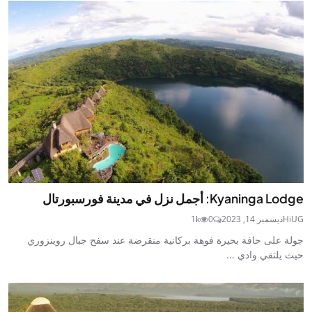
Kyaninga Lodge: أجمل نزل في مدينة فورسبورتال
HiUG
ديسمبر 14, 2023
0
1k
جولة على حافة بحيرة فوهة بركانية منقرضة عند سفح جبال روينزوري
حيث يلتقي وادي ...