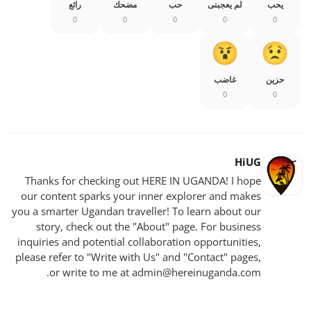
يحب
لم يعجبنى
حب
مضحك
رائع
0
0
0
0
0
حزين
غاضب
0
0
HiUG
Thanks for checking out HERE IN UGANDA! I hope
our content sparks your inner explorer and makes
you a smarter Ugandan traveller! To learn about our
story, check out the "About" page. For business
inquiries and potential collaboration opportunities,
please refer to "Write with Us" and "Contact" pages,
.
or write to me at
admin@hereinuganda.com