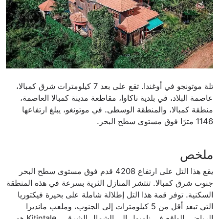
تلة موتونجو في أوغندا. تقع على بعد 7 كيلومترات شرق كمبالا،
عاصمة البلاد، في بلدية ناكاوا، مقاطعة مدينة كمبالا العاصمة،
منطقة كمبالا، والمنطقة الوسطى. في موتونغو، يبلغ ارتفاعها
1146 مترًا فوق مستوى سطح البحر.
ملخص
يقع هذا التل على ارتفاع 4208 قدم فوق مستوى سطح البحر
جنوب شرق كمبالا. تنتشر المنازل الثرية بسرعة في هذه المنطقة
السكنية. توفر قمة هذا التل إطلالة شاملة على بحيرة فيكتوريا
التي تبعد أقل من 5 كيلومترات إلى الجنوب، وملعب مانديرا
الرياضي الواقع في نامبول إلى الشمال الشرقي. Kitintale هو