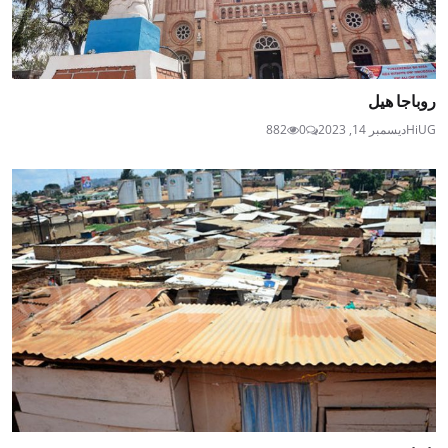
روباجا هيل
HiUG
ديسمبر 14, 2023
0
882