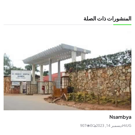
المنشورات ذات الصلة
Nsambya
HiUG
ديسمبر 14, 2023
0
907