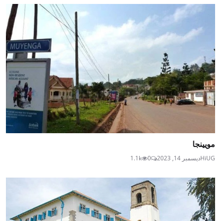
مويينجا
HiUG
ديسمبر 14, 2023
0
1.1k