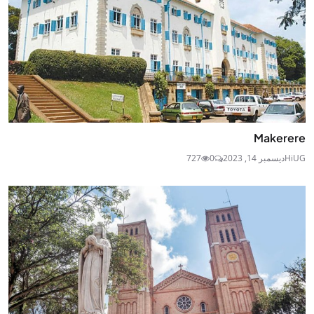
Makerere
HiUG
ديسمبر 14, 2023
0
727