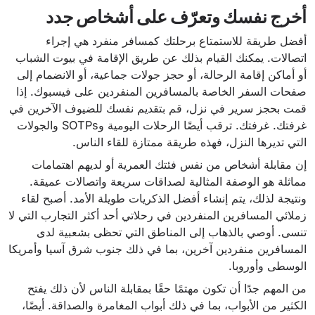
أخرج نفسك وتعرّف على أشخاص جدد
أفضل طريقة للاستمتاع برحلتك كمسافر منفرد هي إجراء
اتصالات. يمكنك القيام بذلك عن طريق الإقامة في بيوت الشباب
أو أماكن إقامة الرحالة، أو حجز جولات جماعية، أو الانضمام إلى
صفحات السفر الخاصة بالمسافرين المنفردين على فيسبوك. إذا
قمت بحجز سرير في نزل، قم بتقديم نفسك للضيوف الآخرين في
غرفتك. غرفتك. ترقب أيضًا الرحلات اليومية وSOTPs والجولات
التي تديرها النزل، فهذه طريقة ممتازة للقاء الناس.
إن مقابلة أشخاص من نفس فئتك العمرية أو لديهم اهتمامات
مماثلة هو الوصفة المثالية لصداقات سريعة واتصالات عميقة.
ونتيجة لذلك، يتم إنشاء أفضل الذكريات طويلة الأمد. أصبح لقاء
زملائي المسافرين المنفردين في رحلاتي أحد أكثر التجارب التي لا
تنسى. أوصي بالذهاب إلى المناطق التي تحظى بشعبية لدى
المسافرين منفردين آخرين، بما في ذلك جنوب شرق آسيا وأمريكا
الوسطى وأوروبا.
من المهم جدًا أن تكون مهتمًا حقًا بمقابلة الناس لأن ذلك يفتح
الكثير من الأبواب، بما في ذلك أبواب المغامرة والصداقة. أيضًا،