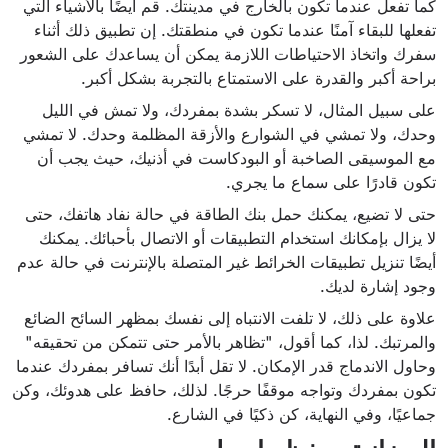
كما تفعل عندما تكون بالخارج في مدينتك. قم أيضًا بالأشياء التي
تفعلها للبقاء آمنًا عندما تكون في منطقتك. إن تطبيق ذلك أثناء
سفرك واتخاذ الاحتياطات اللازمة يمكن أن يساعدك على الشعور
براحة أكبر والقدرة على الاستمتاع بالتجربة بشكل أكبر.
على سبيل المثال، لا تسكر بشدة بمفردك، ولا تمش في الليل
وحدك، ولا تمشي في الشوارع والأزقة المظلمة وحدك. لا تمشي
مع الموسيقى الصاخبة أو البودكاست في أذنيك، حيث يجب أن
تكون قادرًا على سماع ما يجري.
حتى لا تضيع، يمكنك حمل بنك الطاقة في حالة نفاد هاتفك، حتى
لا يزال بإمكانك استخدام التطبيقات أو الاتصال بأحبائك. يمكنك
أيضًا تنزيل تطبيقات الخرائط غير المتصلة بالإنترنت في حالة عدم
وجود إشارة لديك.
علاوة على ذلك، لا تلفت الانتباه إلى نفسك بمظهر السائح الضائع
والمرتبك. لذا، كما أقول، "تظاهر بالأمر حتى تتمكن من تحقيقه"
وحاول الاندماج قدر الإمكان. لا تقل أبدًا أنك تسافر بمفردك عندما
تكون بمفردك وتواجه موقفًا حرجًا. لذلك، حافظ على هدوئك، وكن
جماعيًا، وفي النهاية، كن ذكيًا في الشارع.