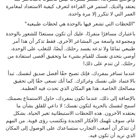
يعتقد والديك. استمر في القراءة لتعرف كيفية الاستعداد لمغامرة
العمر التي لا تتكرر إلا مرة واحدة.
"اللحظات التي تشعر فيها بالوحدة هي لحظات طبيعية"
باعتبارك مسافرًا منفردًا، عليك أن تكون مستعدًا للشعور بالوحدة
ومجموعة واسعة من المشاعر الأخرى. فقط تذكر أن هذا أمر
طبيعي تمامًا ولا تدعه يفسد رحلتك. أيضًا، للتغلب على الوحدة،
أوصي بتحدي نفسك للقيام بشيء ما وتحقيق أقصى استفادة من
رحلتك. لن تندم على ذلك!
عندما تسافر بمفردك، فإنك تصبح حقًا أفضل صديق لنفسك. تبدأ
بالاعتماد على نفسك وغرائزك. كما أنك تسعى حقًا إلى تحقيق
مصالحك الخاصة. هذا هو المكان الذي تحدث فيه العظمة.
بالإضافة إلى ذلك، عندما تكون بمفردك، حاول الاستمتاع بصمتك.
اسمح لنفسك بالحرية لتكون نفسك؛ لا داعي للقلق بشأن ما
يعتقده الآخرون. هذه اللحظات الاستبطانية تغير الحياة. بشكل
عام، سوف تلهمك الأفكار الجديدة وتكتسب رؤى قوية. من المهم
أن تتذكر أن أصعب التجارب ستساعدك على الوصول إلى المكان
الذي تريد أن تكون فيه.