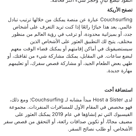
تصفح الأريكة
Couchsurfing عبارة عن منصة يمكنك من خلالها ترتيب تبادل
عالمي. يعد هذا خيارًا رائعًا إذا كنت تريد التعرف على أشخاص
جدد، أو بميزانية محدودة، أو ترغب في رؤية العالم من منظور
مختلف. يتيح لك التطبيق العثور على الأشخاص الذين
سيستضيفونك في أماكن إقامتهم أو يمكنك قضاء الوقت معهم
لبضع ساعات. في المقابل، يمكنك مشاركة شيء من ثقافتك، أو
طهي بعض الطعام الجيد، أو مشاركة قصص سفرك، أو تعليمهم
مهارة جديدة.
استضافة أخت
لدى Host a Sister مبدأ مشابه لـ Couchsurfing؛ ومع ذلك،
فهو مخصص في المقام الأول للمسافرات المنفردات. مجموعة
الفيسبوك التي تم إنشاؤها في عام 2019 يمكنك العثور على
مضيف مجانًا، أو تكوين صداقات رائعة، أو التحقق من قصص سفر
الأشخاص، أو طلب نصائح السفر.