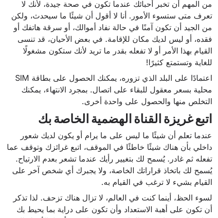
من المهم أن تخبر أحبائك عندما تكون في صحة جيدة، لأنك لا
تعرف متى ستسوء الأمور. أنا لا أقول أن شيئًا ما سيحدث، ولكن
من الجيد أن تكون آمنًا في حالة نفاد أموالك، أو سرقة هاتفك أو
فقده، أو ليس لديك مكان للإقامة. في بعض الأحيان، قد تنسى
القيام بهذا الأمر أو لا تفعله بقدر ما تريد لأنك ستكون مشغولًا
للغاية وتستمتع كثيرًا!
اعتمادًا على البلد الذي تزوره، يمكنك الحصول على بطاقة SIM
محلية بسعر معقول للبقاء على اتصال. بمجرد الانتهاء، يمكنك
التخلص منها والحصول على واحدة أخرى.
اتبع غريزة القناة الهضمية الخاصة بك
عندما تعلم أن شيئًا ما ليس على ما يرام أو يكون لديك شعور
داخلي بأن هناك شيئًا خاطئًا في الموقف، اتبع غرائزك وتوقف عما
تفعله ثم غادر. يُسمح لك بتغيير رأيك عندما تشعر بعدم الارتياح.
يُسمح لك باتخاذ قراراتك الخاصة، ولا يجبرك أي شخص آخر على
القيام بشيء لا ترغب في القيام به.
لسوء الحظ، أينما كنت في العالم، لا تزال هناك تزحف. لذا تذكر
أن تكون على أهبة الاستعداد وأن تكون على دراية بما يحيط بك