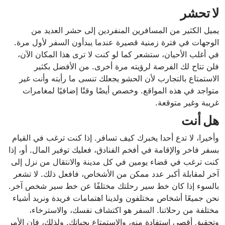
لا تحشر
يميل الكثير من المسافرين المنفردين إلى حشر العديد من
الوجهات في فترة زمنية قصيرة عندما يبدأون السفر لأول مرة.
في أغلب الأحيان، ستشعر كما لو كنت لا ترى هذا المكان الآن،
فلن تتاح لك الفرصة لرؤيته مرة أخرى. من الأفضل بكثير
الاستمتاع بالتجارب لأن الحشو يجعلك تنسى ما رأيته وأنت غير
متواجد في هذه المواقع. وخصص أيضًا وقتًا إضافيًا لمغامرات
غريبة وغير متوقعة.
هل أنت
وأخيرا، لا تدع أحدا يخبرك كيف تسافر. إذا كنت ترغب في القيام
بسفر فاخر والإقامة في أفخم الفنادق، فعليك توفير المال. أو، إذا
كنت ترغب في قضاء يومين في كل مدينة والانتقال من نزل إلى
آخر لمقابلة أكبر عدد ممكن من الأشخاص، فافعل ذلك. لا تشعر
بالسوء إذا كان خط سير رحلتك مختلفًا عن خط سير شخص آخر.
نحن جميعًا أشخاص مختلفون ولدينا اهتمامات فريدة ونريد أشياء
مختلفة من رحلاتنا. السفر هو اكتشاف نفسك، والاسترخاء،
وتحقيق أقصى استفادة منه، والاستمتاع بحياتك. ولذلك، فإن الأمر