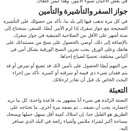
في بعض الأحيان تسوء الأمور، وهذا ليس خطأك.
جواز السفر والتأشيرة والتأمين
في كل مرة تذهب فيها إلى بلد ما، تأكد من حصولك على التأشيرة
الصحيحة مع جواز سفرك إذا لزم الأمر. أيضًا، للسفر، ستحتاج إلى
ستة أشهر على الأقل من الصلاحية المتبقية في جواز سفرك.
بالإضافة إلى ذلك، أوصي بالحصول على نسخ من مستنداتك على
هاتفك وعلى الورق. يجب تخزين النسخ الورقية بشكل آمن في
أكياس مختلفة، تحسبًا لضياع إحداها.
من المهم أيضًا الحصول على تأمين لأنك قد تضيع أو تمرض أو قد
يتم فقدان شيء ذي قيمة أو سرقته أو كسره. تأكد من إجراء
البحث الخاص بك قبل أن تغادر لرحلاتك.
التعبئة
التعبئة الزائدة هي شيء أنا مشهور به. قاعدة واحدة: كل ما تريد
إحضاره، يجب أن نصفه... ثم نصفه مرة أخرى. ما تحتاجه على
الطريق هو القليل جدا. إن امتلاك كمية أقل يسهل حملها ويمنحك
مساحة أكبر لشراء ملابس وأشياء رائعة في البلد الذي تسافر
إليه.