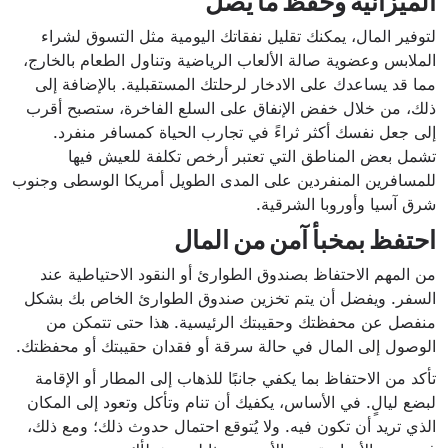
الميزانية وحفظ ما يصل
لتوفير المال، يمكنك تقليل نفقاتك اليومية مثل التسوق لشراء
الملابس وعضوية صالة الألعاب الرياضية وتناول الطعام بالخارج،
مما قد يساعدك على الادخار لرحلتك المستقبلية. بالإضافة إلى
ذلك، من خلال خفض الإنفاق على السلع الفاخرة، ستصبح أقرب
إلى جعل نفسك أكثر ثراءً في تجارب الحياة كمسافر منفرد.
تشمل بعض المناطق التي تعتبر أرخص تكلفة للعيش فيها
للمسافرين المنفردين على المدى الطويل أمريكا الوسطى وجنوب
شرق آسيا وأوروبا الشرقية.
احتفظ بمخبأ آمن من المال
من المهم الاحتفاظ بصندوق الطوارئ أو النقود الاحتياطية عند
السفر. ويفضل أن يتم تخزين صندوق الطوارئ الخاص بك بشكل
منفصل عن محفظتك وحقيبتك الرئيسية. هذا حتى تتمكن من
الوصول إلى المال في حالة سرقة أو فقدان حقيبتك أو محفظتك.
تأكد من الاحتفاظ بما يكفي جانبًا للذهاب إلى المطار أو الإقامة
لبضع ليالٍ. في الأساس، يكفيك أن تنام وتأكل وتعود إلى المكان
الذي تريد أن تكون فيه. ولا يُتوقع احتمال حدوث ذلك؛ ومع ذلك،