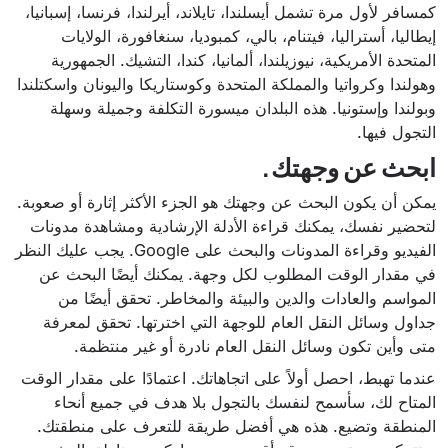
كمسافر لأول مرة تشمل أيسلندا، تايلاند، أيرلندا، فرنسا، إسبانيا،
إيطاليا، أستراليا، فيتنام، بالي، كمبوديا، سنغافورة، الولايات
المتحدة الأمريكية، نيوزيلندا، ألمانيا، كندا، التشيك. الجمهورية
وهولندا وكرواتيا والمملكة المتحدة وكوستاريكا واليونان واسكتلندا
وبولندا وإستونيا. هذه البلدان ميسورة التكلفة وجميلة وسهلة
التجول فيها.
ابحث عن وجهتك.
يمكن أن يكون البحث عن وجهتك هو الجزء الأكثر إثارة أو صعوبة.
لتحضير نفسك، يمكنك قراءة الأدلة الإرشادية ومشاهدة مدونات
الفيديو وقراءة المدونات والبحث على Google. يجب عليك النظر
في مقدار الوقت المطلوب لكل وجهة. يمكنك أيضًا البحث عن
المواسم والعادات والدين والبيئة والمخاطر. تحقق أيضًا من
جداول وسائل النقل العام للوجهة التي اخترتها. تحقق لمعرفة
متى وأين تكون وسائل النقل العام نادرة أو غير منتظمة.
عندما تهبط، احصل أولاً على اتجاهاتك. اعتمادًا على مقدار الوقت
المتاح لك، سأسمح لنفسك بالتجول بلا هدف في جميع أنحاء
المنطقة وتضيع. هذه هي أفضل طريقة للتعرف على منطقتك.