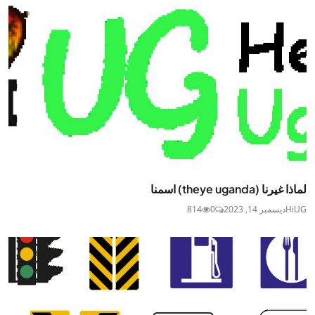
لماذا غيرنا (theye uganda) اسمنا
HiUG
ديسمبر 14, 2023
0
814