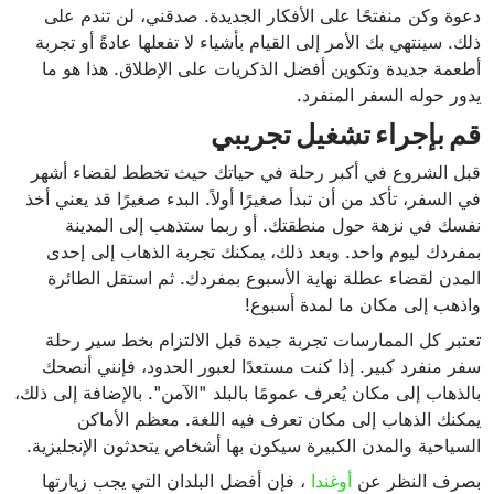
دعوة وكن منفتحًا على الأفكار الجديدة. صدقني، لن تندم على
ذلك. سينتهي بك الأمر إلى القيام بأشياء لا تفعلها عادةً أو تجربة
أطعمة جديدة وتكوين أفضل الذكريات على الإطلاق. هذا هو ما
يدور حوله السفر المنفرد.
قم بإجراء تشغيل تجريبي
قبل الشروع في أكبر رحلة في حياتك حيث تخطط لقضاء أشهر
في السفر، تأكد من أن تبدأ صغيرًا أولاً. البدء صغيرًا قد يعني أخذ
نفسك في نزهة حول منطقتك. أو ربما ستذهب إلى المدينة
بمفردك ليوم واحد. وبعد ذلك، يمكنك تجربة الذهاب إلى إحدى
المدن لقضاء عطلة نهاية الأسبوع بمفردك. ثم استقل الطائرة
واذهب إلى مكان ما لمدة أسبوع!
تعتبر كل الممارسات تجربة جيدة قبل الالتزام بخط سير رحلة
سفر منفرد كبير. إذا كنت مستعدًا لعبور الحدود، فإنني أنصحك
بالذهاب إلى مكان يُعرف عمومًا بالبلد "الآمن". بالإضافة إلى ذلك،
يمكنك الذهاب إلى مكان تعرف فيه اللغة. معظم الأماكن
السياحية والمدن الكبيرة سيكون بها أشخاص يتحدثون الإنجليزية.
بصرف النظر عن
أوغندا
، فإن أفضل البلدان التي يجب زيارتها