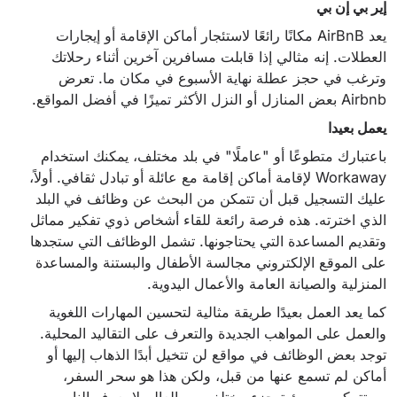
إير بي إن بي
يعد AirBnB مكانًا رائعًا لاستئجار أماكن الإقامة أو إيجارات
العطلات. إنه مثالي إذا قابلت مسافرين آخرين أثناء رحلاتك
وترغب في حجز عطلة نهاية الأسبوع في مكان ما. تعرض
Airbnb بعض المنازل أو النزل الأكثر تميزًا في أفضل المواقع.
يعمل بعيدا
باعتبارك متطوعًا أو "عاملًا" في بلد مختلف، يمكنك استخدام
Workaway لإقامة أماكن إقامة مع عائلة أو تبادل ثقافي. أولاً،
عليك التسجيل قبل أن تتمكن من البحث عن وظائف في البلد
الذي اخترته. هذه فرصة رائعة للقاء أشخاص ذوي تفكير مماثل
وتقديم المساعدة التي يحتاجونها. تشمل الوظائف التي ستجدها
على الموقع الإلكتروني مجالسة الأطفال والبستنة والمساعدة
المنزلية والصيانة العامة والأعمال اليدوية.
كما يعد العمل بعيدًا طريقة مثالية لتحسين المهارات اللغوية
والعمل على المواهب الجديدة والتعرف على التقاليد المحلية.
توجد بعض الوظائف في مواقع لن تتخيل أبدًا الذهاب إليها أو
أماكن لم تسمع عنها من قبل، ولكن هذا هو سحر السفر،
وستتمكن من رؤية جزء مختلف من العالم لا يعرف الناس