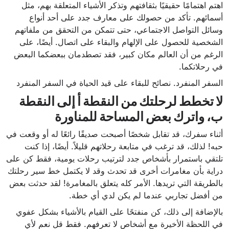
اهتم اهتمامًا حقيقيًا بثقافتهم وتذكر الأشياء المتعلقة بهم، مثل
أسمائهم. تأكد من حصولك على معارف جدد على أحد أنواع
وسائل التواصل الاجتماعي، حتى تتمكن من التحقق من ملفاتهم
الشخصية للحصول على الإلهام والبقاء على اتصال. أيضًا، على
الرغم من أن العالم مكان كبير، فقد تصطدمان ببعضكما البعض
في رحلاتكما.
السفر المنفرد. نصائح للبقاء على قيد الحياة في السفر المنفرد
لا تخطط لرحلتك من النقطة أ إلى النقطة
ب، واترك بعض المساحة للمناورة
أثناء سفرك، قد تقابل شخصًا أصبحت صديقًا رائعًا له أو وقعت في
حبه! لذلك، قد ترغب في متابعة رحلاتهم قليلاً. أيضًا، إذا كنت
تلتقي باستمرار بأشخاص جدد لترتيب رحلات يومية، فقط كن على
دراية بأن مغامرات أخرى قد تحدث وقد لا يكتمل خط سير رحلتك
بالطريقة التي تريدها. الأمر كله يتعلق بالمغامرة! لقد حدثت بعض
من أفضل تجاربي عندما لم يكن لدي أي خطة.
بالإضافة إلى ذلك، كن منفتحًا على القيام بالأشياء بشكل عفوي
في اللحظة الأخيرة مع أشخاص لا تعرفهم. فقط قل نعم لأي