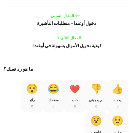
المقال السابق
دخول أوغندا - متطلبات التأشيرة
المقال التالي
كيفية تحويل الأموال بسهولة في أوغندا.
ما هو رد فعلك؟
يحب
لم يعجبنى
حب
مضحك
رائع
0
0
0
0
0
حزين
غاضب