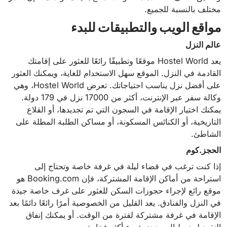
مختلف بالنسبة للجميع.
مواقع الويب والتطبيقات للبدء
عالم النزل
يعد Hostel World موقعًا وتطبيقًا رائعًا للعثور على إقامتك
القادمة في النزل. الموقع سهل الاستخدام للغاية، ويمكنك العثور
على أفضل نزل يناسب احتياجاتك. تعرض Hostel World، وهي
وكالة سفر عبر الإنترنت، أكثر من 17000 نزل في 179 دولة.
يمكنك اختيار الإقامة في السجون التي تم تجديدها، أو القلاع
التاريخية، أو الكنائس المسكونة، أو مساكن الطلبة المطلة على
الشاطئ.
الحجز.كوم
إذا كنت ترغب في قضاء ليلة في غرفة خاصة وتحتاج إلى
استراحة من أماكن الإقامة المشتركة، فإن Booking.com هو
موقع رائع لإجراء حجوزات السكن للعثور على غرف خاصة جيدة
في النزل والفنادق. يعد القليل من الخصوصية أمرًا رائعًا دائمًا بعد
الإقامة في غرفة مشتركة لفترة من الوقت. أو يمكنك إنفاق
النقود لبضع ليالٍ وحجز شيء أكثر فخامة.