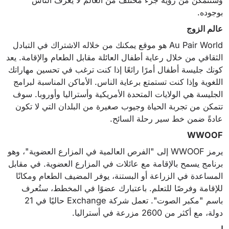
بوجوده.
عالم الزوج
Au Pair World هو موقع يمكنك من خلاله الاشتراك في التبادل
الثقافي من خلال رعاية أطفال العائلة مقابل الطعام والإقامة. يعد
كونك جليسة أطفال أمرًا رائعًا إذا كنت ترغب في تحسين مهاراتك
اللغوية وإذا كنت تستمتع برعاية الناس. الأماكن المناسبة لبرامج
الجليسة هي الولايات المتحدة الأمريكية وأستراليا وأوروبا. سوف
تتمكن من تجربة الحياة وجيوب صغيرة من البلدان التي لا تكون
عادةً ضمن خط سير رحلة السائح.
WWOOF
يرمز WWOOF إلى "الفرص العالمية في المزارع العضوية"، وهو
برنامج يسمح بالإقامة مع عائلات في المزارع العضوية. في مقابل
المساعدة في الزراعة أو البستنة، يوفر المضيف الطعام ومكانًا
للإقامة وفرصًا للتعلم. باعتبارك عضوًا في المخطط، ستُعرف
باسم "مكبر الصوت". تعمل شركة Exchange حاليًا في 21
دولة، مع أكثر من 2600 مزرعة في أستراليا.
اوبر