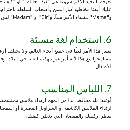
تعرفه. التحية الأكثر شيوعا هي "كيف حالك؟" أو "كيف حال
و"Mama" للنساء الأكبر سناً، و"Sir" أو "Madam" لمن هم في السلطة.
6. استخدام لغة مسيئة
يعتبر هذا الأمر فظًا في جميع أنحاء العالم، ولا تختلف أو
يتسامحوا مع هذا لأنه أمر غير مهذب للغاية في البلاد، وف
الأطفال.
7. اللباس المناسب
أوغندا بلد محافظ، لذا من المهم ارتداء ملابس محتشمة، خ
ارتداء الملابس الكاشفة أو السراويل القصيرة أو القمصان 
تغطي ركبتيك والقمصان التي تغطي كتفيك.