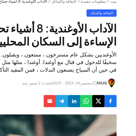
بيت
معلومات مفيدة
الثقافة والقبائل
الآداب الأوغندية: 8 أشياء تحتاج إلى معرفتها لتجنب الإساءة إلى السكان المحليين
الثقافة والقبائل
الآداب الأوغند
الإساءة إلى السكان المحليي
الأوغنديين بشكل عام مسترخون ، ممتعون ، ويقبلون. 
سخيفًا للدخول في قتال مع أوغندا. أوغندا ، مثلها مثل ك
في حين أن السياح يصنعون البدلات ، فمن المفيد التأكد
HiUG
ديسمبر 14, 2023 - 03:31
محدث: 2 سنين منذ