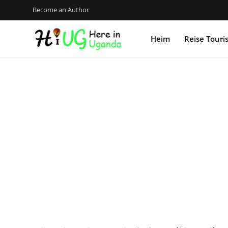
Become an Author
Heim
Reise Tour