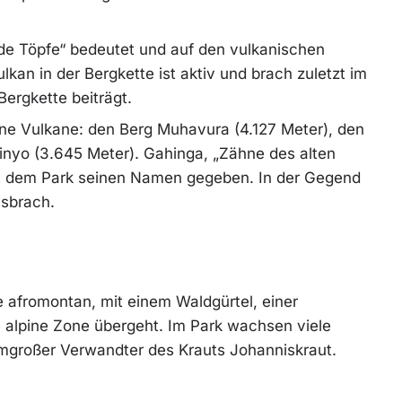
de Töpfe“ bedeutet und auf den vulkanischen
kan in der Bergkette ist aktiv und brach zuletzt im
Bergkette beiträgt.
ene Vulkane: den Berg Muhavura (4.127 Meter), den
nyo (3.645 Meter). Gahinga, „Zähne des alten
hat dem Park seinen Namen gegeben. In der Gegend
usbrach.
 afromontan, mit einem Waldgürtel, einer
 alpine Zone übergeht. Im Park wachsen viele
aumgroßer Verwandter des Krauts Johanniskraut.