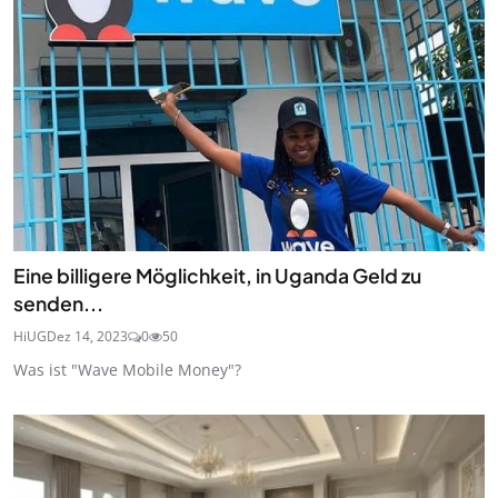
Eine billigere Möglichkeit, in Uganda Geld zu
senden...
HiUG
Dez 14, 2023
0
50
Was ist "Wave Mobile Money"?