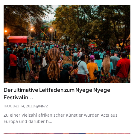
Der ultimative Leitfaden zum Nyege Nyege
Festival in...
HiUG
Dez 14, 2023
0
72
Zu einer Vielzahl afrikanischer Künstler wurden Acts aus
Europa und darüber h...