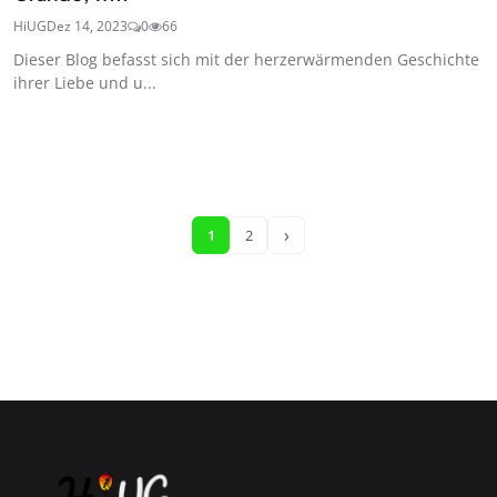
HiUG
Dez 14, 2023
0
66
Dieser Blog befasst sich mit der herzerwärmenden Geschichte
ihrer Liebe und u...
›
1
2