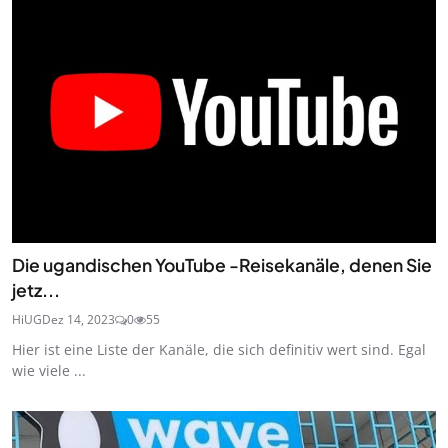
Die ugandischen YouTube -Reisekanäle, denen Sie
jetz...
HiUG
Dez 14, 2023
0
55
Hier ist eine Liste der Kanäle, die sich definitiv wert sind. Egal
wie viele ...