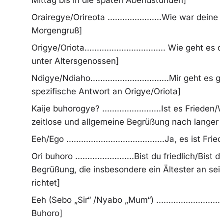
Orairegye/Orireota ......................Wie war d
Morgengruß]
Origye/Oriota................................. Wie ge
unter Altersgenossen]
Ndigye/Ndiaho................................Mir geht
spezifische Antwort an Origye/Oriota]
Kaije buhorogye? ........................Ist es Fried
zeitlose und allgemeine Begrüßung nach lange
Eeh/Ego ........................................Ja, es i
Ori buhoro ........................Bist du friedlich/B
Begrüßung, die insbesondere ein Ältester an se
richtet]
Eeh (Sebo „Sir“ /Nyabo „Mum“) .......................
Buhoro]