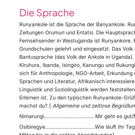
Die Sprache
Runyankole ist die Sprache der Banyankole. Ru
Zeitungen Orumuri und Entatsi. Die Hauptsprac
Fernsehsender in Westuganda ist Runyankore. E
Grundschulen gelehrt und eingesetzt. Das Volk
Bantusprache (das Volk der Ankole in Uganda).
Kiruhura, Ibanda, Isingiro, Kanungu und Rukung
sich für Anthropologie, NGO-Arbeit, Erkundung 
Sprachen und Literatur, Afrikanisch interessier
Linguistik und Soziolinguistik werden feststell
Erlernen ist. Zu den typischen Runyankole-Grüßen gehö
machst du? [
Allgemeine und zeitlose Begrüßun
Nimarungi................................. Mir geht e
Osibiregye.................................Wie läuft
Mittag bis in die späten Abendstunden]