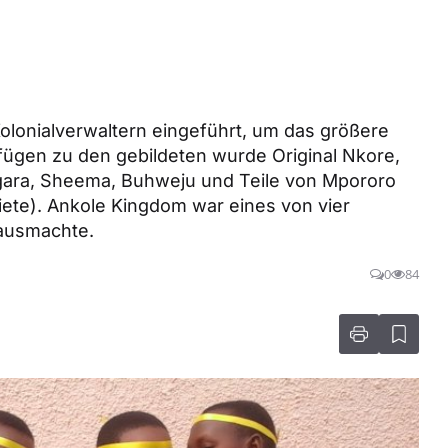
olonialverwaltern eingeführt, um das größere
fügen zu den gebildeten wurde Original Nkore,
gara, Sheema, Buhweju und Teile von Mpororo
iete). Ankole Kingdom war eines von vier
 ausmachte.
0
84