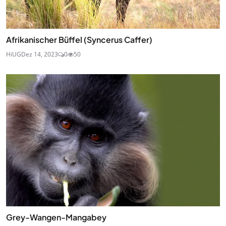
Afrikanischer Büffel (Syncerus Caffer)
HiUG
Dez 14, 2023
0
50
Grey-Wangen-Mangabey