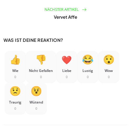
NÄCHSTER ARTIKEL
Vervet Affe
WAS IST DEINE REAKTION?
Wie
Nicht Gefallen
Liebe
Lustig
Wow
0
0
0
0
0
Traurig
Wütend
0
0