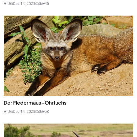
HiUG
Dez 14, 2023
0
46
Der Fledermaus -Ohrfuchs
HiUG
Dez 14, 2023
0
53