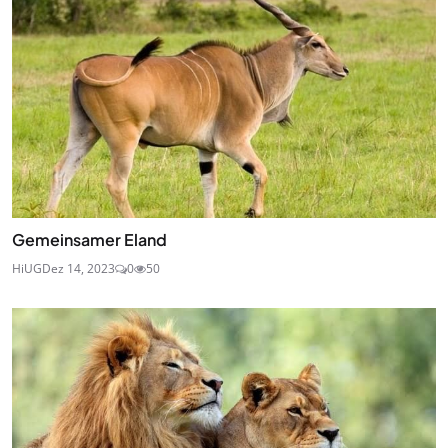
Gemeinsamer Eland
HiUG
Dez 14, 2023
0
50