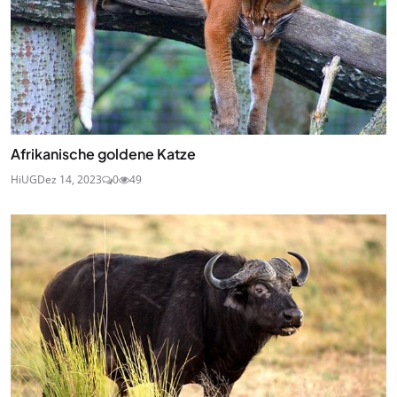
Afrikanische goldene Katze
HiUG
Dez 14, 2023
0
49