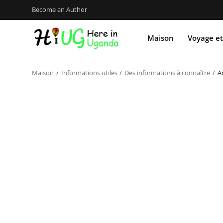
Become an Author
Maison
Voyage et
Maison
Informations utiles
Des informations à connaître
A