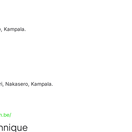
e, Kampala.
i, Nakasero, Kampala.
m.be/
nnique