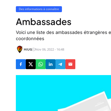
Des informations à connaître
Ambassades
Voici une liste des ambassades étrangères
coordonnées
HiUG
Nov 06, 2022 - 16:48