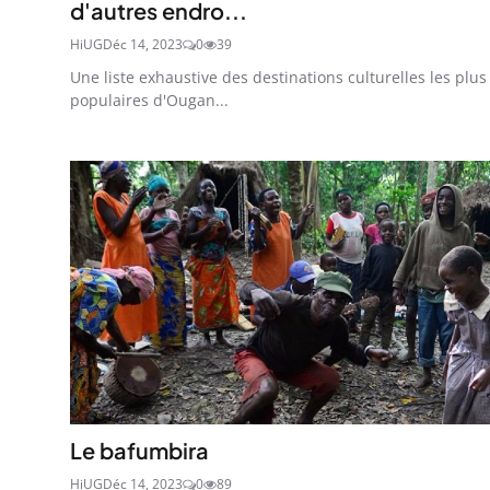
d'autres endro...
HiUG
Déc 14, 2023
0
39
Une liste exhaustive des destinations culturelles les plus
populaires d'Ougan...
Le bafumbira
HiUG
Déc 14, 2023
0
89