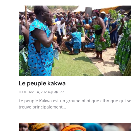
Le peuple kakwa
HiUG
Déc 14, 2023
0
177
Le peuple Kakwa est un groupe nilotique ethnique qui s
trouve principalement...