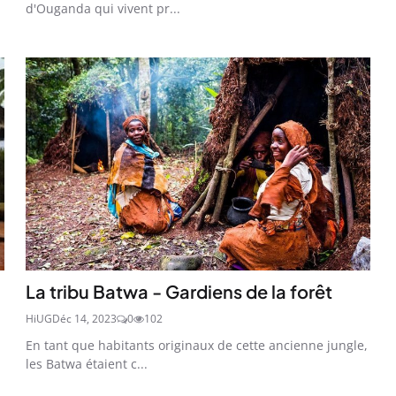
d'Ouganda qui vivent pr...
La tribu Batwa - Gardiens de la forêt
HiUG
Déc 14, 2023
0
102
En tant que habitants originaux de cette ancienne jungle,
les Batwa étaient c...