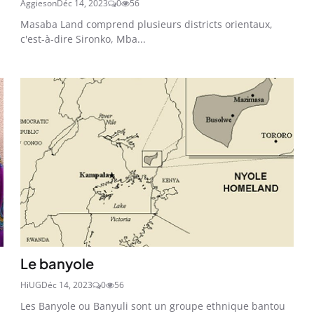
Aggieson
Déc 14, 2023
0
56
Masaba Land comprend plusieurs districts orientaux,
c'est-à-dire Sironko, Mba...
Le banyole
HiUG
Déc 14, 2023
0
56
Les Banyole ou Banyuli sont un groupe ethnique bantou