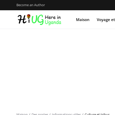
Become an Author
Maison
Voyage et
Maison
Des postes
Informations utiles
Culture et tribus