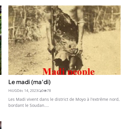
Le madi (ma'di)
HiUG
Déc 14, 2023
0
78
e
Les Madi vivent dans le district de Moyo à l'extrême nord,
bordant le Soudan....