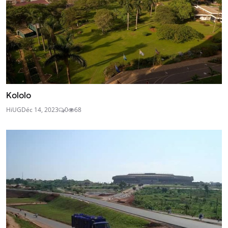
Kololo
HiUG
Déc 14, 2023
0
68