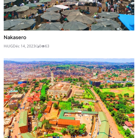
Nakasero
HiUG
Déc 14, 2023
0
63