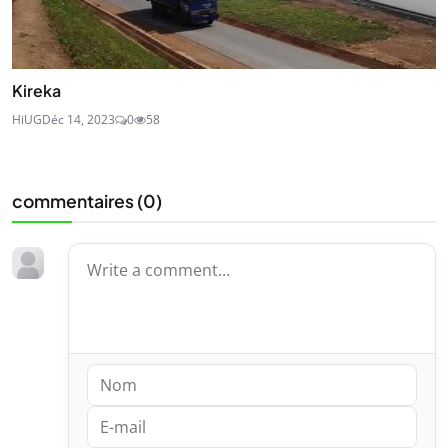
Kireka
HiUG
Déc 14, 2023
0
58
commentaires (
0
)