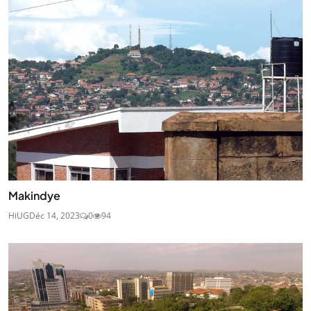
Makindye
HiUG
Déc 14, 2023
0
94