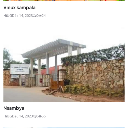
Vieux kampala
HiUG
Déc 14, 2023
0
24
Nsambya
HiUG
Déc 14, 2023
0
56