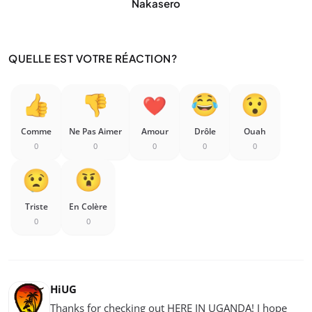
Nakasero
QUELLE EST VOTRE RÉACTION?
Comme
Ne Pas Aimer
Amour
Drôle
Ouah
0
0
0
0
0
Triste
En Colère
0
0
HiUG
Thanks for checking out HERE IN UGANDA! I hope