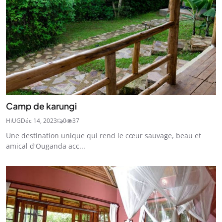
Camp de karungi
HiUG
Déc 14, 2023
0
37
Une destination unique qui rend le cœur sauvage, beau et
amical d'Ouganda acc...