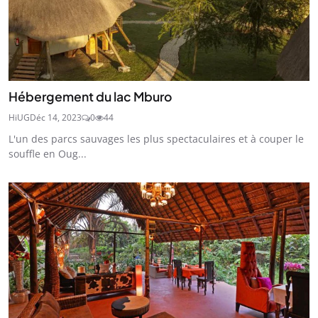
Hébergement du lac Mburo
HiUG
Déc 14, 2023
0
44
L'un des parcs sauvages les plus spectaculaires et à couper le
souffle en Oug...