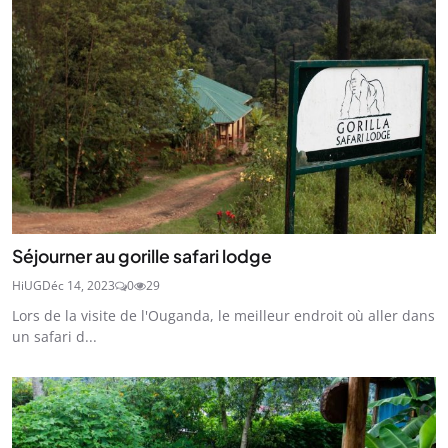
Séjourner au gorille safari lodge
HiUG
Déc 14, 2023
0
29
Lors de la visite de l'Ouganda, le meilleur endroit où aller dans
un safari d...