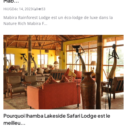
Mab...
HiUG
Déc 14, 2023
0
53
Mabira Rainforest Lodge est un éco-lodge de luxe dans la
Nature Rich Mabira F...
Pourquoi Ihamba Lakeside Safari Lodge est le
meilleu...