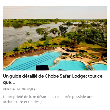
Un guide détaillé de Chobe Safari Lodge: tout ce
que...
HiUG
Déc 14, 2023
0
45
La propriété de luxe désormais restaurée possède une
architecture et un desig...