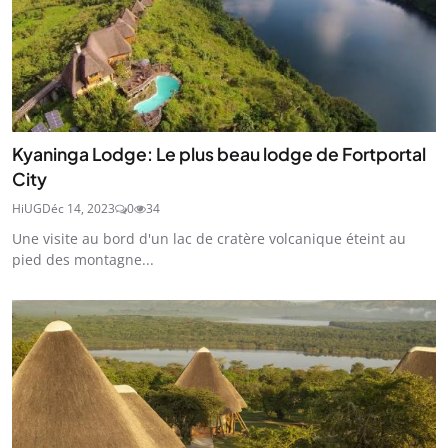
Kyaninga Lodge: Le plus beau lodge de Fortportal
City
HiUG
Déc 14, 2023
0
34
Une visite au bord d'un lac de cratère volcanique éteint au
pied des montagne...