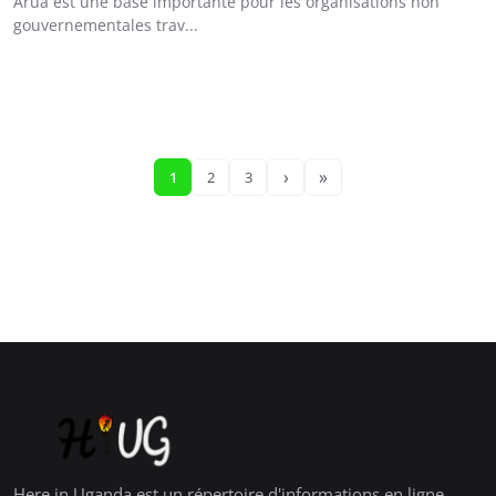
Arua est une base importante pour les organisations non
gouvernementales trav...
›
»
1
2
3
Here in Uganda est un répertoire d'informations en ligne