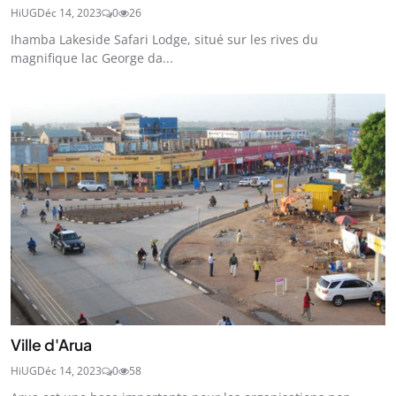
HiUG
Déc 14, 2023
0
26
Ihamba Lakeside Safari Lodge, situé sur les rives du
magnifique lac George da...
Ville d'Arua
HiUG
Déc 14, 2023
0
58