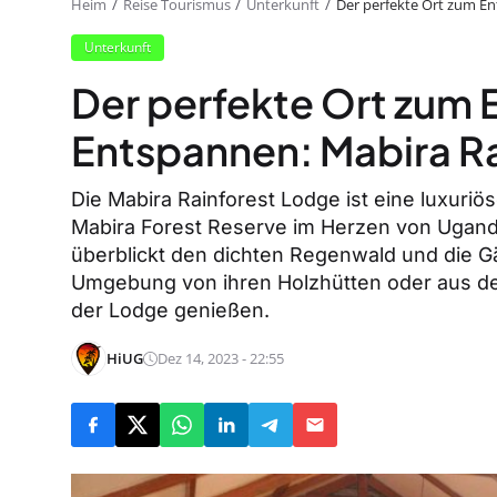
Heim
Reise Tourismus
Unterkunft
Der perfekte Ort zum E
Unterkunft
Der perfekte Ort zum
Entspannen: Mabira R
Die Mabira Rainforest Lodge ist eine luxuri
Mabira Forest Reserve im Herzen von Uganda
überblickt den dichten Regenwald und die Gä
Umgebung von ihren Holzhütten oder aus de
der Lodge genießen.
HiUG
Dez 14, 2023 - 22:55