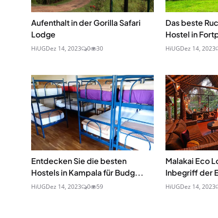
Aufenthalt in der Gorilla Safari
Das beste Ruc
Lodge
Hostel in Fortp
HiUG
Dez 14, 2023
0
30
HiUG
Dez 14, 2023
Entdecken Sie die besten
Malakai Eco L
Hostels in Kampala für Budg...
Inbegriff der
HiUG
Dez 14, 2023
0
59
HiUG
Dez 14, 2023