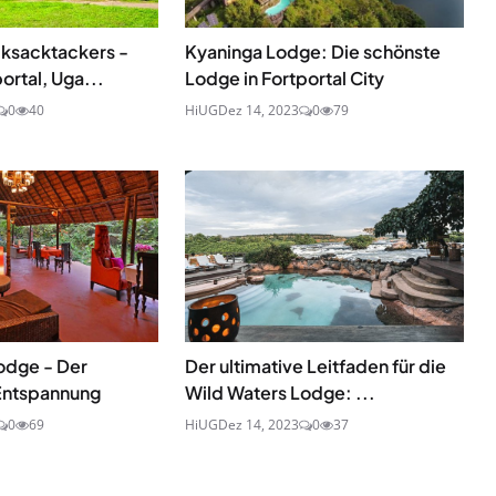
ksacktackers -
Kyaninga Lodge: Die schönste
ortal, Uga...
Lodge in Fortportal City
0
40
HiUG
Dez 14, 2023
0
79
odge - Der
Der ultimative Leitfaden für die
 Entspannung
Wild Waters Lodge: ...
0
69
HiUG
Dez 14, 2023
0
37