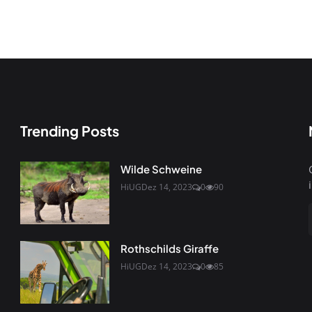
Trending Posts
Wilde Schweine
HiUG
Dez 14, 2023
0
90
Rothschilds Giraffe
HiUG
Dez 14, 2023
0
85