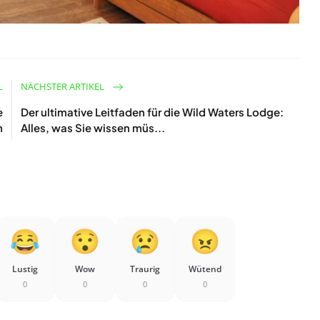
L
NÄCHSTER ARTIKEL
e
Der ultimative Leitfaden für die Wild Waters Lodge:
n
Alles, was Sie wissen müs...
Lustig
Wow
Traurig
Wütend
0
0
0
0