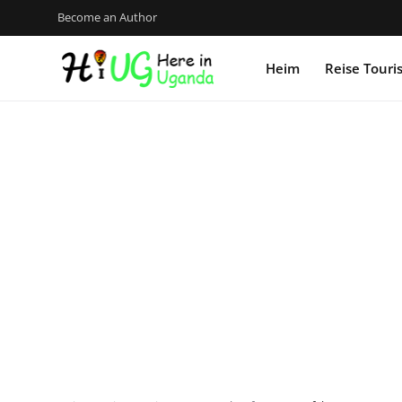
Become an Author
Heim
Reise Tour