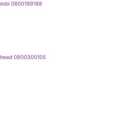
olobi 0800199188
olhead 0800300105