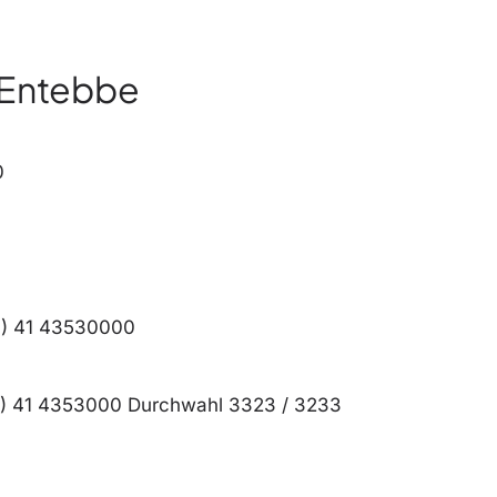
n Entebbe
0
(0) 41 43530000
 (0) 41 4353000 Durchwahl 3323 / 3233