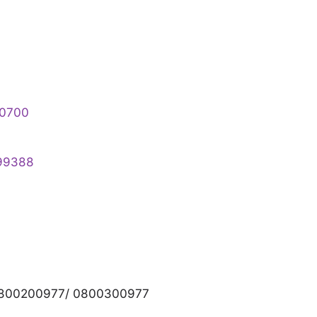
00700
199388
 0800200977/ 0800300977