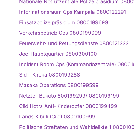
Nationale Notrufzentrale Polizeipräsidium 08
Informationsraum Cps Kampala 0800122291
Einsatzpolizeipräsidium 0800199699
Verkehrsbetrieb Cps 0800199099
Feuerwehr- und Rettungsdienste 0800121222
Joc-Hauptquartier 0800300100
Incident Room Cps (Kommandozentrale) 0800
Sid – Kireka 0800199288
Masaka Operations 0800199599
Netzteil Bukoto 800199299/ 0800199199
Ciid Hqtrs Anti-Kinderopfer 0800199499
Lands Kibuli (Ciid) 0800100999
Politische Straftaten und Wahldelikte 1 080010