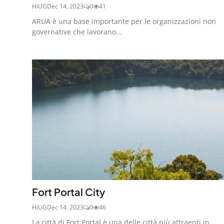
HiUG
Dec 14, 2023
0
41
ARUA è una base importante per le organizzazioni non
governative che lavorano...
Fort Portal City
HiUG
Dec 14, 2023
0
46
La città di Fort Portal è una delle città più attraenti in