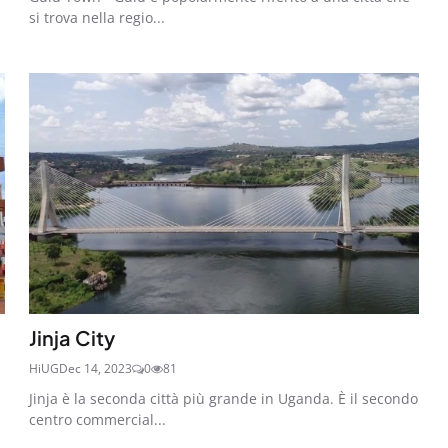
si trova nella regio...
Jinja City
HiUG
Dec 14, 2023
0
81
Jinja è la seconda città più grande in Uganda. È il secondo
centro commercial...