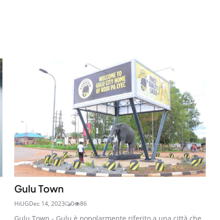
Gulu Town
HiUG
Dec 14, 2023
0
86
Gulu Town - Gulu è popolarmente riferito a una città che