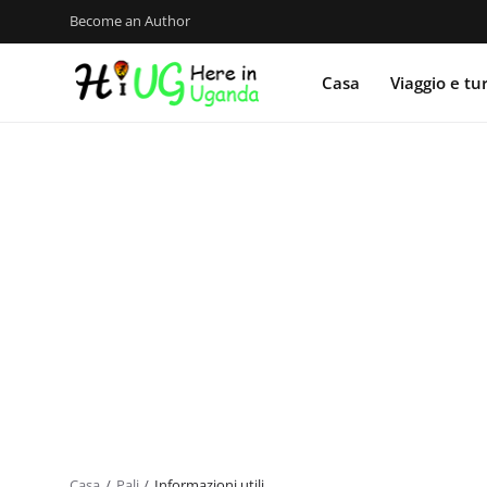
Become an Author
Casa
Viaggio e tu
Casa
Pali
Informazioni utili