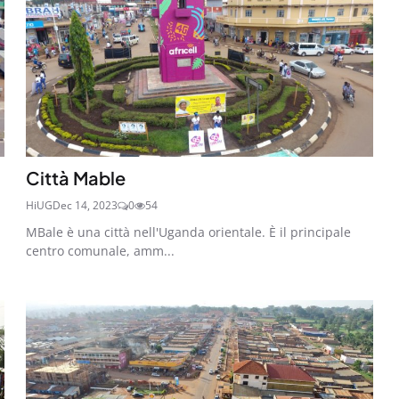
Città Mable
HiUG
Dec 14, 2023
0
54
MBale è una città nell'Uganda orientale. È il principale
centro comunale, amm...