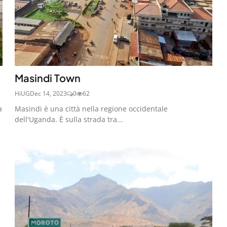
Masindi Town
HiUG
Dec 14, 2023
0
62
a
Masindi è una città nella regione occidentale
dell'Uganda. È sulla strada tra...