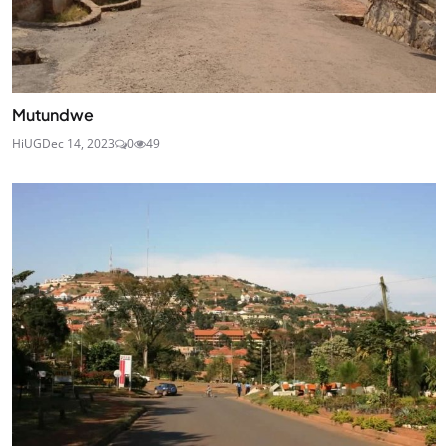
Mutundwe
HiUG
Dec 14, 2023
0
49