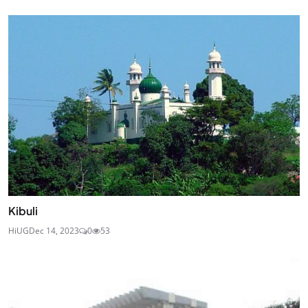
Kibuli
HiUG
Dec 14, 2023
0
53