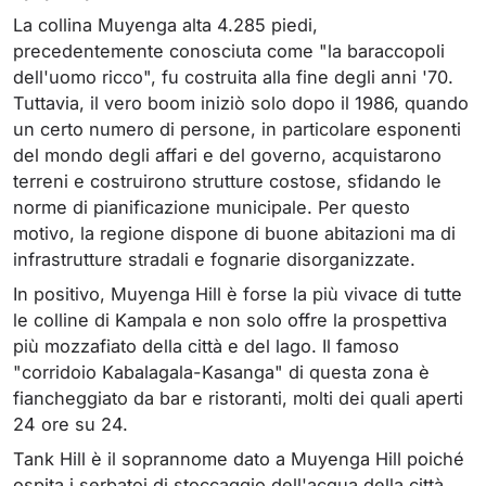
La collina Muyenga alta 4.285 piedi,
precedentemente conosciuta come "la baraccopoli
dell'uomo ricco", fu costruita alla fine degli anni '70.
Tuttavia, il vero boom iniziò solo dopo il 1986, quando
un certo numero di persone, in particolare esponenti
del mondo degli affari e del governo, acquistarono
terreni e costruirono strutture costose, sfidando le
norme di pianificazione municipale. Per questo
motivo, la regione dispone di buone abitazioni ma di
infrastrutture stradali e fognarie disorganizzate.
In positivo, Muyenga Hill è forse la più vivace di tutte
le colline di Kampala e non solo offre la prospettiva
più mozzafiato della città e del lago. Il famoso
"corridoio Kabalagala-Kasanga" di questa zona è
fiancheggiato da bar e ristoranti, molti dei quali aperti
24 ore su 24.
Tank Hill è il soprannome dato a Muyenga Hill poiché
ospita i serbatoi di stoccaggio dell'acqua della città.