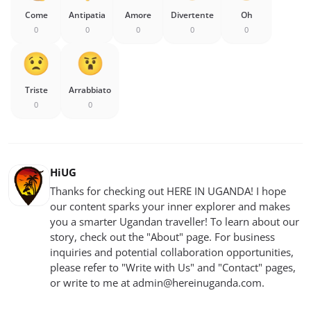
Come
Antipatia
Amore
Divertente
Oh
0
0
0
0
0
Triste
Arrabbiato
0
0
HiUG
Thanks for checking out HERE IN UGANDA! I hope
our content sparks your inner explorer and makes
you a smarter Ugandan traveller! To learn about our
story, check out the "About" page. For business
inquiries and potential collaboration opportunities,
please refer to "Write with Us" and "Contact" pages,
or write to me at
admin@hereinuganda.com
.