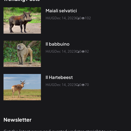
Maiali selvatici
HiUG
Dec 14, 2023
0
102
Il babbuino
HiUG
Dec 14, 2023
0
92
Il Hartebeest
HiUG
Dec 14, 2023
0
70
Newsletter