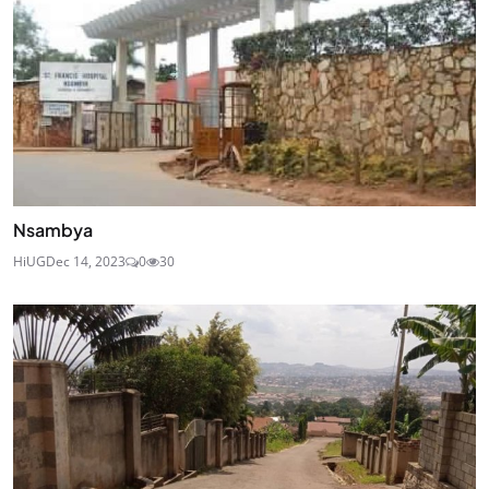
Nsambya
HiUG
Dec 14, 2023
0
30