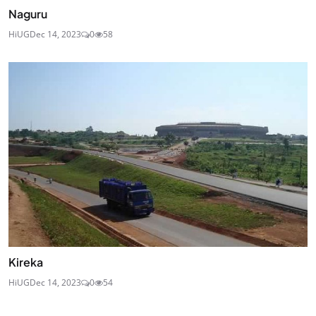
Naguru
HiUG
Dec 14, 2023
0
58
Kireka
HiUG
Dec 14, 2023
0
54