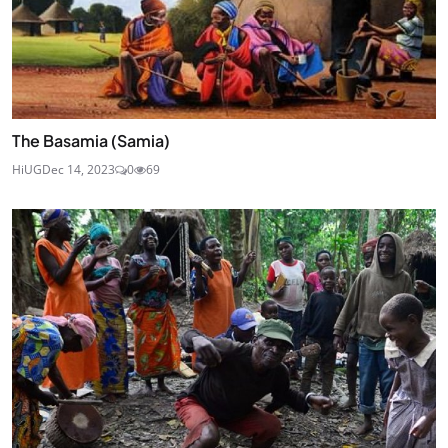
The Basamia (Samia)
HiUG
Dec 14, 2023
0
69