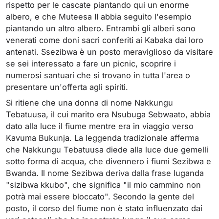
rispetto per le cascate piantando qui un enorme
albero, e che Muteesa II abbia seguito l'esempio
piantando un altro albero. Entrambi gli alberi sono
venerati come doni sacri conferiti ai Kabaka dai loro
antenati. Ssezibwa è un posto meraviglioso da visitare
se sei interessato a fare un picnic, scoprire i
numerosi santuari che si trovano in tutta l'area o
presentare un'offerta agli spiriti.
Si ritiene che una donna di nome Nakkungu
Tebatuusa, il cui marito era Nsubuga Sebwaato, abbia
dato alla luce il fiume mentre era in viaggio verso
Kavuma Bukunja. La leggenda tradizionale afferma
che Nakkungu Tebatuusa diede alla luce due gemelli
sotto forma di acqua, che divennero i fiumi Sezibwa e
Bwanda. Il nome Sezibwa deriva dalla frase luganda
"sizibwa kkubo", che significa "il mio cammino non
potrà mai essere bloccato". Secondo la gente del
posto, il corso del fiume non è stato influenzato dai