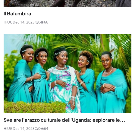
Il Bafumbira
HiUG
Dec 14, 2023
0
66
Svelare l'arazzo culturale dell'Uganda: esplorare le...
HiUG
Dec 14, 2023
0
64