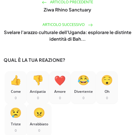
ARTICOLO PRECEDENTE
Ziwa Rhino Sanctuary
ARTICOLO SUCCESSIVO
Svelare l'arazzo culturale dell'Uganda: esplorare le distinte
identità di Bah...
QUAL È LA TUA REAZIONE?
Come
Antipatia
Amore
Divertente
Oh
0
0
0
0
0
Triste
Arrabbiato
0
0