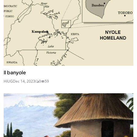
Il banyole
HiUG
Dec 14, 2023
0
59