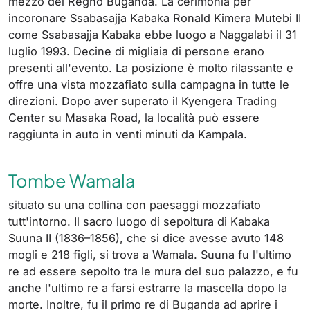
mezzo del Regno Buganda. La cerimonia per
incoronare Ssabasajja Kabaka Ronald Kimera Mutebi II
come Ssabasajja Kabaka ebbe luogo a Naggalabi il 31
luglio 1993. Decine di migliaia di persone erano
presenti all'evento. La posizione è molto rilassante e
offre una vista mozzafiato sulla campagna in tutte le
direzioni. Dopo aver superato il Kyengera Trading
Center su Masaka Road, la località può essere
raggiunta in auto in venti minuti da Kampala.
Tombe Wamala
situato su una collina con paesaggi mozzafiato
tutt'intorno. Il sacro luogo di sepoltura di Kabaka
Suuna II (1836–1856), che si dice avesse avuto 148
mogli e 218 figli, si trova a Wamala. Suuna fu l'ultimo
re ad essere sepolto tra le mura del suo palazzo, e fu
anche l'ultimo re a farsi estrarre la mascella dopo la
morte. Inoltre, fu il primo re di Buganda ad aprire i