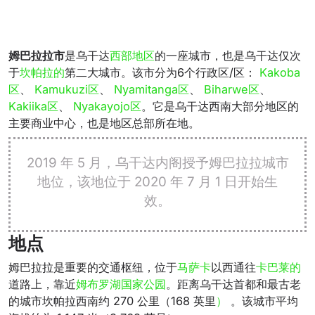
姆巴拉拉市
是
乌干达
西部地区
的一座城市
，也是乌干达仅次
于
坎帕拉
的
第二大城市
。该市分为6个行政区/区：
Kakoba
区
、
Kamukuzi区
、
Nyamitanga区
、
Biharwe区
、
Kakiika区
、
Nyakayojo区
。它是乌干达西南大部分地区的
主要商业中心，也是地区总部所在地。
2019 年 5 月，乌干达内阁授予姆巴拉拉城市
地位，该地位于 2020 年 7 月 1 日开始生
效。
地点
姆巴拉拉是重要的交通枢纽，位于
马萨卡
以西通往
卡巴莱的
道路上
，靠近
姆布罗湖国家公园
。距离乌干达首都和最古老
的城市坎帕拉西南约 270 公里（168 英里
）
。该城市平均