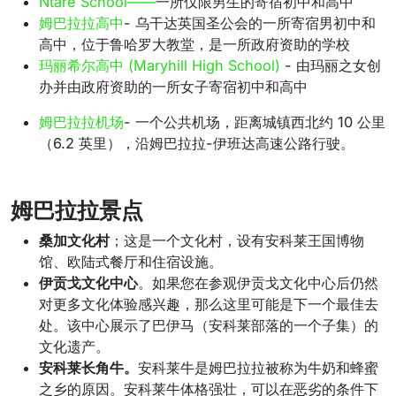
Ntare School——
一所仅限男生的寄宿初中和高中
姆巴拉拉高中
- 乌干达英国圣公会的一所寄宿男初中和
高中，位于鲁哈罗大教堂，是一所政府资助的学校
玛丽希尔高中 (Maryhill High School)
- 由玛丽之女创
办并由政府资助的一所女子寄宿初中和高中
姆巴拉拉机场
- 一个公共机场，距离城镇西北约 10 公里
（6.2 英里），沿姆巴拉拉-伊班达高速公路行驶。
姆巴拉拉景点
桑加文化村
；这是一个文化村，设有安科莱王国博物
馆、欧陆式餐厅和住宿设施。
伊贡戈文化中心
。如果您在参观伊贡戈文化中心后仍然
对更多文化体验感兴趣，那么这里可能是下一个最佳去
处。该中心展示了巴伊马（安科莱部落的一个子集）的
文化遗产。
安科莱长角牛。
安科莱牛是姆巴拉拉被称为牛奶和蜂蜜
之乡的原因。安科莱牛体格强壮，可以在恶劣的条件下