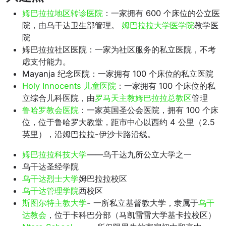
姆巴拉拉地区转诊医院
：一家拥有 600 个床位的
公立医
院
，由
乌干达卫生部
管理
。
姆巴拉拉大学医学院
教学医
院
姆巴拉拉社区医院：一家为社区服务的私立医院，不考
虑支付能力。
Mayanja 纪念医院：一家拥有 100 个床位的私立医院
Holy Innocents 儿童医院
：一家拥有 100 个床位的私
立综合
儿科
医院，由
罗马天主教姆巴拉拉总教区
管理
鲁哈罗教会医院
：一家英国圣公会医院，拥有 100 个床
位，位于鲁哈罗大教堂，距市中心以西约 4 公里（2.5
英里），沿
姆巴拉拉-伊沙卡路沿线
。
姆巴拉拉科技大学
——乌干达九所公立大学之一
乌干达圣经学院
乌干达烈士大学
姆巴拉拉校区
乌干达管理学院
西校区
斯图尔特主教大学
- 一所私立基督教大学，隶属于
乌干
达教会
，位于卡科巴分部（马凯雷​​雷大学基卡拉校区）