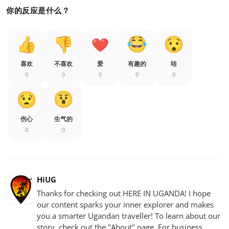
你的反应是什么？
喜欢
不喜欢
爱
有趣的
哇
0
0
0
0
0
伤心
生气的
0
0
HiUG
Thanks for checking out HERE IN UGANDA! I hope
our content sparks your inner explorer and makes
you a smarter Ugandan traveller! To learn about our
story, check out the "About" page. For business