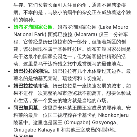
生存。它们长着长而引人注目的角，通常不易感染疾
病。不幸的是，与较小的瘤牛的杂交正在威胁着这个独
特的物种。
姆布罗湖国家公园
。
姆布罗湖国家公园 (Lake Mburo
National Park) 距姆巴拉拉 (Mbarara) 仅三十分钟车
程。它曾经是姆巴拉拉市的一部分，但随着新区的创
建，该公园现在属于基鲁呼拉区。姆布罗湖国家公园是
乌干达最小的国家公园之一，但为游客提供精彩的活
动。这里是乌干达狩猎之旅中观赏斑马的最佳地点。
姆巴拉拉的湖泊。
姆巴拉拉有几个水体穿过其边界。最
著名的是纳基瓦莱湖、瑞兹河和卡切拉湖。
姆巴拉拉镇市场
。姆巴拉拉是一座快速发展的城市，如
果不进行一次完整的城市游览就不能离开。想要体验城
市生活，第一个要去的地方就是当地的市场。
阿巴加贝墓
。这里是安科莱王国王室成员的埋葬地。安
科莱的最后一位国王被埋葬在卡基卡的 Nkonkonjeru
陵墓中。这里也是国王 (Omugabe) Gasyonga、
Omugabe Kahaya II 和其他王室成员的埋葬地。