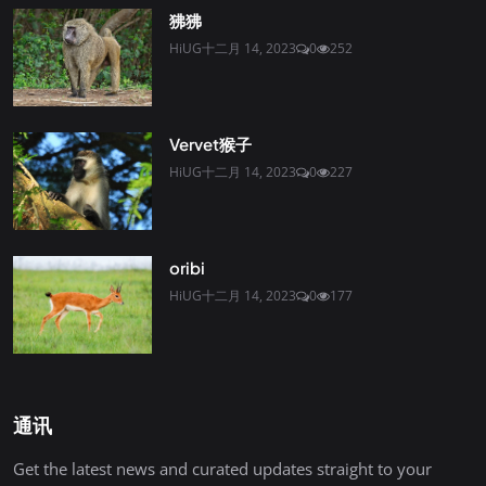
狒狒
HiUG
十二月 14, 2023
0
252
Vervet猴子
HiUG
十二月 14, 2023
0
227
oribi
HiUG
十二月 14, 2023
0
177
通讯
Get the latest news and curated updates straight to your