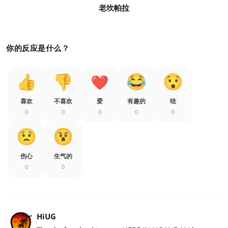
老坎帕拉
你的反应是什么？
喜欢
不喜欢
爱
有趣的
哇
0
0
0
0
0
伤心
生气的
0
0
HiUG