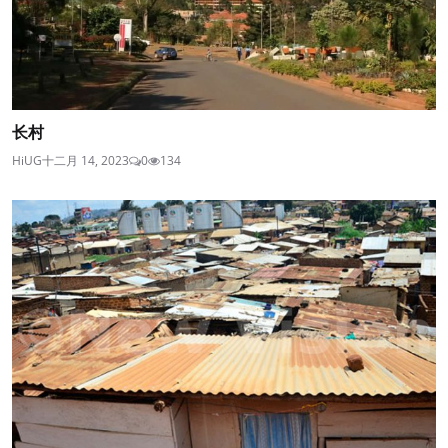
长村
HiUG
十二月 14, 2023
0
134