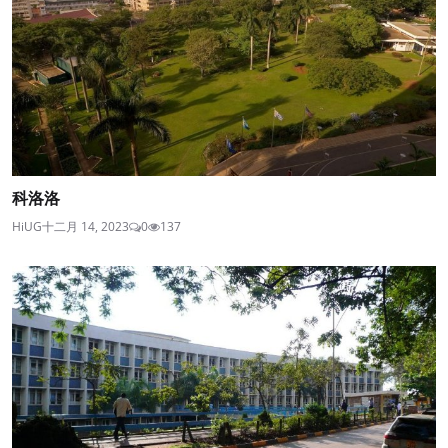
科洛洛
HiUG
十二月 14, 2023
0
137