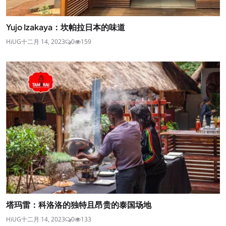
Yujo Izakaya：坎帕拉日本的味道
HiUG
十二月 14, 2023
0
159
塔玛雷：科洛洛的独特且昂贵的泰国场地
HiUG
十二月 14, 2023
0
133