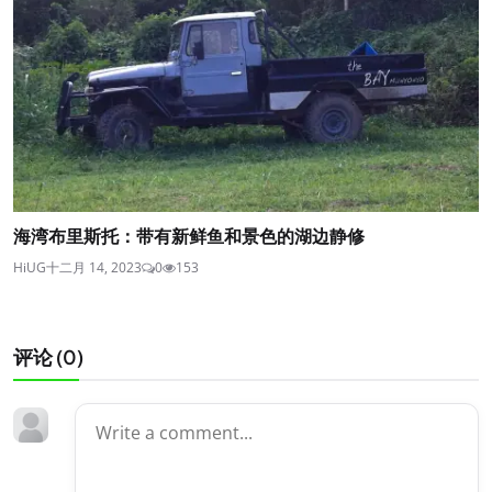
海湾布里斯托：带有新鲜鱼和景色的湖边静修
HiUG
十二月 14, 2023
0
153
评论 (
0
)