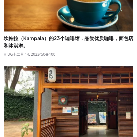
坎帕拉（Kampala）的23个咖啡馆，品尝优质咖啡，面包店
和冰淇淋。
HiUG
十二月 14, 2023
0
100