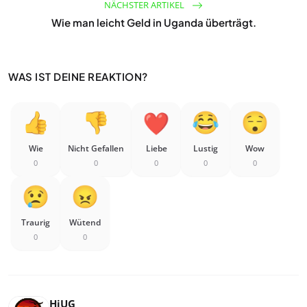
NÄCHSTER ARTIKEL
Wie man leicht Geld in Uganda überträgt.
WAS IST DEINE REAKTION?
Wie
Nicht Gefallen
Liebe
Lustig
Wow
0
0
0
0
0
Traurig
Wütend
0
0
HiUG