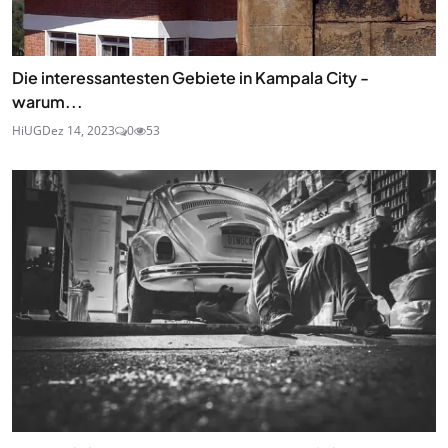
Die interessantesten Gebiete in Kampala City -
warum...
HiUG
Dez 14, 2023
0
53