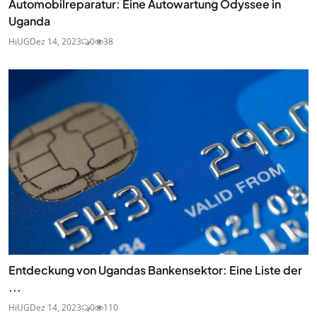
Automobilreparatur: Eine Autowartung Odyssee in
Uganda
HiUG
Dez 14, 2023
0
38
Entdeckung von Ugandas Bankensektor: Eine Liste der
...
HiUG
Dez 14, 2023
0
110