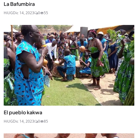
La Bafumbira
HiUG
Dic 14, 2023
0
55
El pueblo kakwa
HiUG
Dic 14, 2023
0
85