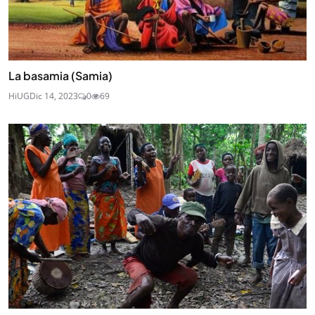
La basamia (Samia)
HiUG
Dic 14, 2023
0
69