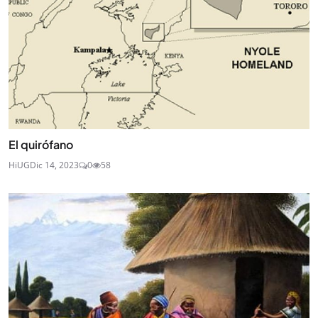
El quirófano
HiUG
Dic 14, 2023
0
58