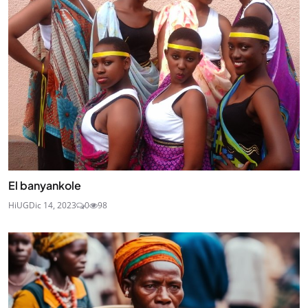
El banyankole
HiUG
Dic 14, 2023
0
98