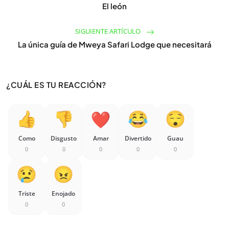
El león
SIGUIENTE ARTÍCULO
La única guía de Mweya Safari Lodge que necesitará
¿CUÁL ES TU REACCIÓN?
Como
Disgusto
Amar
Divertido
Guau
0
0
0
0
0
Triste
Enojado
0
0