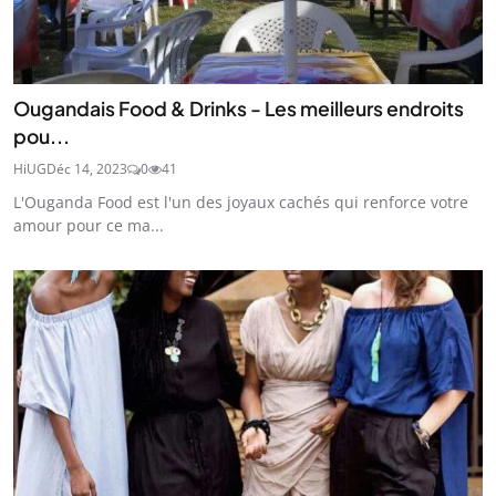
Ougandais Food & Drinks - Les meilleurs endroits
pou...
HiUG
Déc 14, 2023
0
41
L'Ouganda Food est l'un des joyaux cachés qui renforce votre
amour pour ce ma...