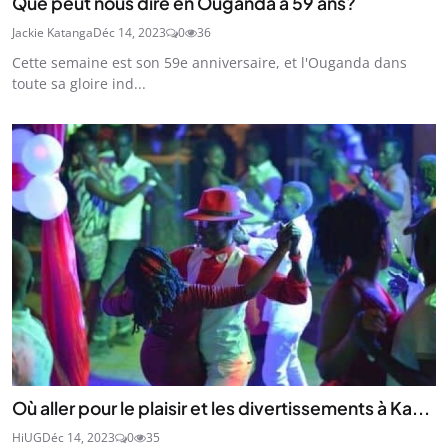
Que peut nous dire en Ouganda à 59 ans?
Jackie Katanga
Déc 14, 2023
0
36
Cette semaine est son 59e anniversaire, et l'Ouganda dans
toute sa gloire ind...
Où aller pour le plaisir et les divertissements à Ka...
HiUG
Déc 14, 2023
0
35