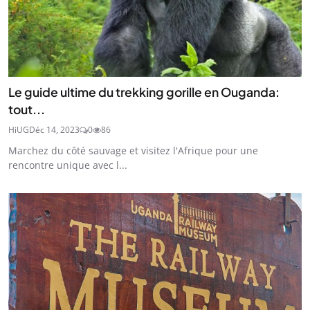
Le guide ultime du trekking gorille en Ouganda:
tout...
HiUG
Déc 14, 2023
0
86
Marchez du côté sauvage et visitez l'Afrique pour une
rencontre unique avec l...