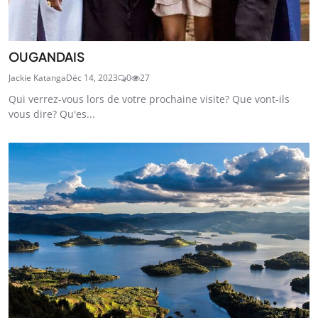
OUGANDAIS
Jackie Katanga
Déc 14, 2023
0
27
Qui verrez-vous lors de votre prochaine visite? Que vont-ils
vous dire? Qu'es...