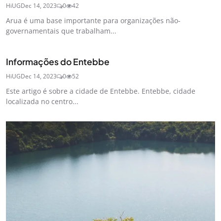
HiUG
Dec 14, 2023
0
42
Arua é uma base importante para organizações não-
governamentais que trabalham...
Informações do Entebbe
HiUG
Dec 14, 2023
0
52
Este artigo é sobre a cidade de Entebbe. Entebbe, cidade
localizada no centro...