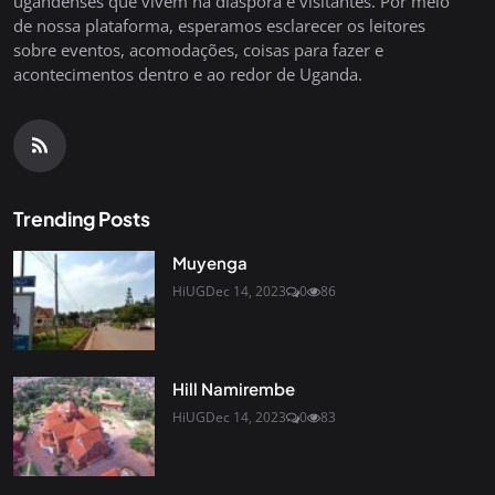
ugandenses que vivem na diáspora e visitantes. Por meio
de nossa plataforma, esperamos esclarecer os leitores
sobre eventos, acomodações, coisas para fazer e
acontecimentos dentro e ao redor de Uganda.
Trending Posts
Muyenga
HiUG
Dec 14, 2023
0
86
Hill Namirembe
HiUG
Dec 14, 2023
0
83