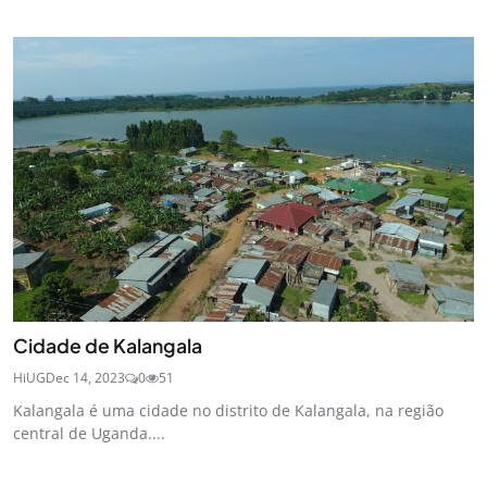
Cidade de Kalangala
HiUG
Dec 14, 2023
0
51
Kalangala é uma cidade no distrito de Kalangala, na região
central de Uganda....