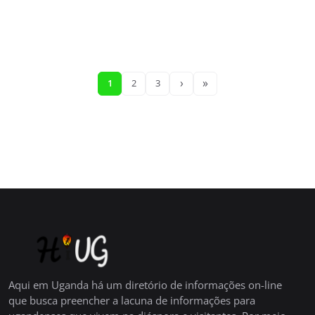
›
»
1
2
3
Aqui em Uganda há um diretório de informações on-line
que busca preencher a lacuna de informações para