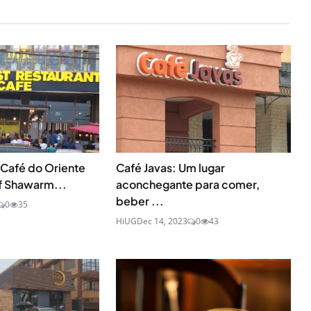
 Café do Oriente
Café Javas: Um lugar
f Shawarm...
aconchegante para comer,
beber ...
0
35
HiUG
Dec 14, 2023
0
43