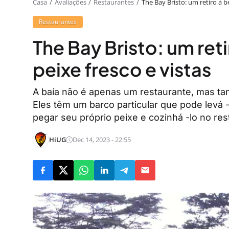
Casa
Avaliações
Restaurantes
The Bay Bristo: um retiro à b
Restaurantes
The Bay Bristo: um ret
peixe fresco e vistas
A baía não é apenas um restaurante, mas ta
Eles têm um barco particular que pode levá 
pegar seu próprio peixe e cozinhá -lo no res
HiUG
Dec 14, 2023 - 22:55