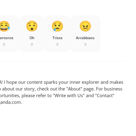
vertente
Oh
Triste
Arrabbiato
0
0
0
0
 I hope our content sparks your inner explorer and makes
n about our story, check out the "About" page. For business
rtunities, please refer to "Write with Us" and "Contact"
ganda.com
.