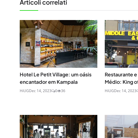
Articoli correlati
Hotel Le Petit Village: um oásis
Restaurante e
encantador em Kampala
Médio: King o
HiUG
Dec 14, 2023
0
36
HiUG
Dec 14, 2023