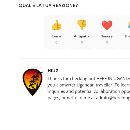
QUAL È LA TUA REAZIONE?
Come
Antipatia
Amore
Di
0
0
0
HiUG
Thanks for checking out HERE IN UGANDA!
you a smarter Ugandan traveller! To lear
inquiries and potential collaboration oppo
pages, or write to me at
admin@hereinu