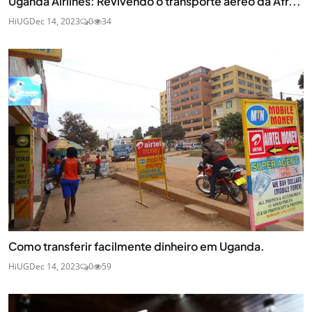
Uganda Airlines: Revivendo o transporte aéreo da Áfr...
HiUG
Dec 14, 2023
0
34
Como transferir facilmente dinheiro em Uganda.
HiUG
Dec 14, 2023
0
59