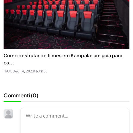
Como desfrutar de filmes em Kampala: um guia para
os...
HiUG
Dec 14, 2023
0
58
Commenti (
0
)