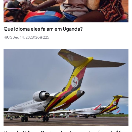
Que idioma eles falam em Uganda?
HiUG
Dec 14, 2023
0
225