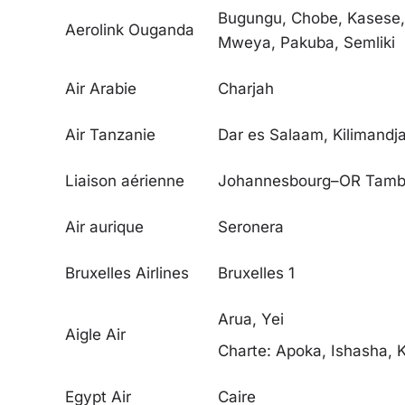
Bugungu, Chobe, Kasese, 
Aerolink Ouganda
Mweya, Pakuba, Semliki
Air Arabie
Charjah
Air Tanzanie
Dar es Salaam, Kilimandj
Liaison aérienne
Johannesbourg–OR Tam
Air aurique
Seronera
Bruxelles Airlines
Bruxelles
1
Arua, Yei
Aigle Air
Charte: Apoka, Ishasha, 
Egypt Air
Caire