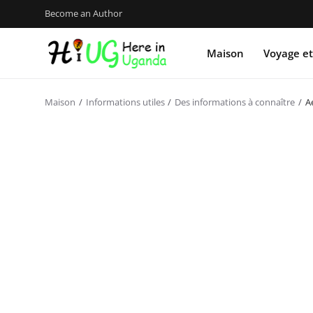
Become an Author
Maison
Voyage et
Maison
Informations utiles
Des informations à connaître
A