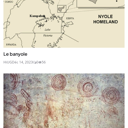
Le banyole
HiUG
Déc 14, 2023
0
56