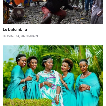
Le bafumbira
HiUG
Déc 14, 2023
0
89