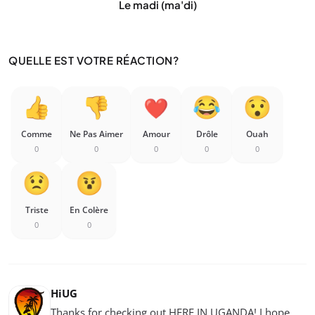
Le madi (ma'di)
QUELLE EST VOTRE RÉACTION?
Comme
Ne Pas Aimer
Amour
Drôle
Ouah
0
0
0
0
0
Triste
En Colère
0
0
HiUG
Thanks for checking out HERE IN UGANDA! I hope