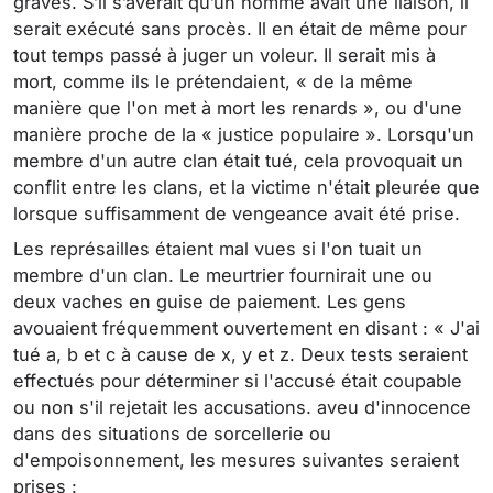
graves. S’il s’avérait qu’un homme avait une liaison, il
serait exécuté sans procès. Il en était de même pour
tout temps passé à juger un voleur. Il serait mis à
mort, comme ils le prétendaient, « de la même
manière que l'on met à mort les renards », ou d'une
manière proche de la « justice populaire ». Lorsqu'un
membre d'un autre clan était tué, cela provoquait un
conflit entre les clans, et la victime n'était pleurée que
lorsque suffisamment de vengeance avait été prise.
Les représailles étaient mal vues si l'on tuait un
membre d'un clan. Le meurtrier fournirait une ou
deux vaches en guise de paiement. Les gens
avouaient fréquemment ouvertement en disant : « J'ai
tué a, b et c à cause de x, y et z. Deux tests seraient
effectués pour déterminer si l'accusé était coupable
ou non s'il rejetait les accusations. aveu d'innocence
dans des situations de sorcellerie ou
d'empoisonnement, les mesures suivantes seraient
prises :